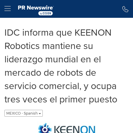
Declaración de accesibilidad
Saltar la navegación
Hamburger menu
IDC informa que KEENON
Robotics mantiene su
liderazgo mundial en el
mercado de robots de
servicio comercial, y ocupa
tres veces el primer puesto
MEXICO - Spanish