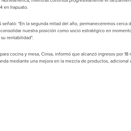
Norteamérica, mientras continúa progresivamente el lanzamien
4 en Irapuato.
IS señaló: "En la segunda mitad del año, permaneceremos cerca de
consolidar nuestra posición como socio estratégico en momentos
su rentabilidad".
para cocina y mesa, Cinsa, informó que alcanzó ingresos por 18 
da mediante una mejora en la mezcla de productos, adicional a