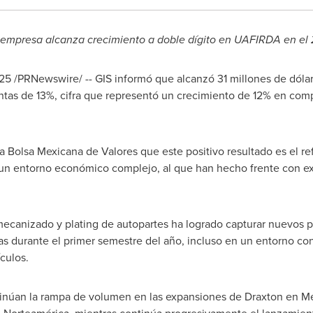
a empresa alcanza crecimiento a doble dígito en UAFIRDA en el
025
/PRNewswire/ -- GIS informó que alcanzó 31 millones de dól
ntas de 13%, cifra que representó un crecimiento de 12% en com
 Bolsa Mexicana de Valores que este positivo resultado es el ref
 un entorno económico complejo, al que han hecho frente con ex
mecanizado y plating de autopartes ha logrado capturar nuevos p
as durante el primer semestre del año, incluso en un entorno co
culos.
tinúan la rampa de volumen en las expansiones de Draxton en M