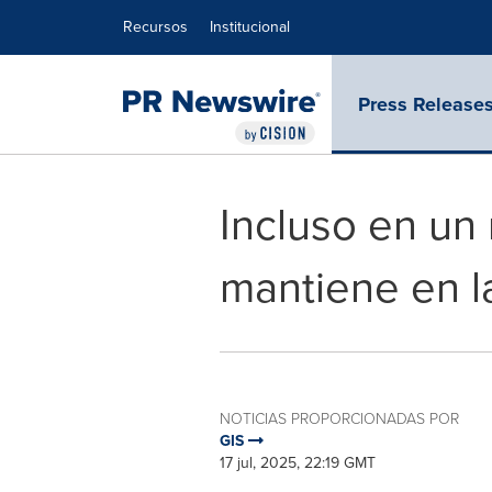
Declaración de accesibilidad
Saltar la navegación
Recursos
Institucional
Press Release
Incluso en un
mantiene en la
NOTICIAS PROPORCIONADAS POR
GIS
17 jul, 2025, 22:19 GMT