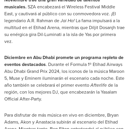
musicales.
SZA encabezará el Wireless Festival Middle
East, y cautivará al público con su conmovedora voz. ¡El
legendario A.R.
Rahman de
Jai Ho
!
La fama impulsará a la
multitud en el
Etihad Arena
, mientras que
Diljit Dosanjh
trae
su enérgica gira Dil-Luminati a la isla de Yas por primera
vez.
Diciembre en
Abu Dhabi
promete un programa repleto de
eventos destacados
. Durante el Formula 1® Etihad Airways
Abu Dhabi Grand Prix 2024, los iconos de la música Maroon
5, Muse y Eminem iluminarán el escenario cada noche. Este
año también se celebrará el primer evento
Afterlife
de la
región, con los mejores DJ, que encabezarán la Yasalam
Official After-Party.
Para disfrutar de más música en vivo en diciembre,
Bryan
Adams
, Akon y Anastacia subirán al escenario del
Etihad
Arena
. Mientras tanto,
Ben Elton
entretendrá al público con