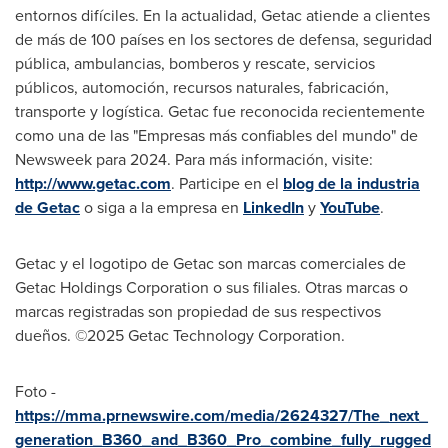
entornos difíciles. En la actualidad, Getac atiende a clientes
de más de 100 países en los sectores de defensa, seguridad
pública, ambulancias, bomberos y rescate, servicios
públicos, automoción, recursos naturales, fabricación,
transporte y logística. Getac fue reconocida recientemente
como una de las "Empresas más confiables del mundo" de
Newsweek para 2024. Para más información, visite:
http://www.getac.com
. Participe en el
blog de la industria
de Getac
o siga a la empresa en
LinkedIn
y
YouTube
.
Getac y el logotipo de Getac son marcas comerciales de
Getac Holdings Corporation o sus filiales. Otras marcas o
marcas registradas son propiedad de sus respectivos
dueños. ©2025 Getac Technology Corporation.
Foto -
https://mma.prnewswire.com/media/2624327/The_next_
generation_B360_and_B360_Pro_combine_fully_rugged