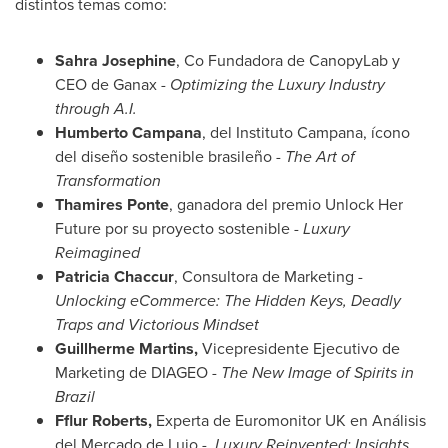
distintos temas como:
Sahra Josephine
, Co Fundadora de CanopyLab y
CEO de Ganax -
Optimizing the Luxury Industry
through A.I.
Humberto Campana
, del Instituto Campana, ícono
del diseño sostenible brasileño -
The Art of
Transformation
Thamires Ponte
, ganadora del premio Unlock Her
Future por su proyecto sostenible -
Luxury
Reimagined
Patricia Chaccur
, Consultora de Marketing -
Unlocking eCommerce: The Hidden Keys, Deadly
Traps and Victorious Mindset
Guillherme Martins,
Vicepresidente Ejecutivo de
Marketing de DIAGEO -
The New Image of Spirits in
Brazil
Fflur Roberts,
Experta de Euromonitor UK en Análisis
del
Mercado de Lujo
-
Luxury Reinvented: Insights