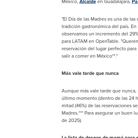
México,
Alcalde
en Guadalajara,
Pa
"El Día de las Madres es una de las
tradición gastronómica del país. En
observamos un incremento del 29% e
para LATAM en OpenTable. "Queremos
reservación del lugar perfecto para
salir a comer en México**."
Más vale tarde que nunca
Aunque más vale tarde que nunca, e
último momento (dentro de las 24 h
mitad (46%) de las reservaciones se 
Madres.*** Para asegurar un buen l
de 2025).
La lista de deseos de mamá para 