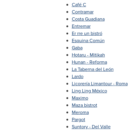
Café C
Contramar
Costa Guadiana
Entremar
Er rre un bistró
Esquina Común
Gaba
Hotaru - Mitikah
Hunan
-
Reforma
La Taberna del León
Lardo
Licorería Limantour -
Roma
Ling Ling México
Maximo
Maza bistrot
Meroma
Pargot
Suntory -
Del Valle