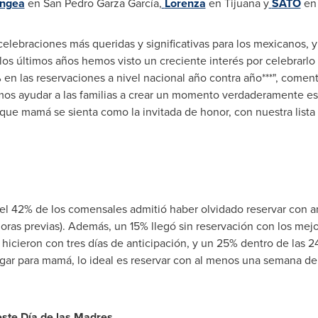
ngea
en San Pedro Garza García,
Lorenza
en
Tijuana
y
SATO
e
 celebraciones más queridas y significativas para los mexicanos, 
 los últimos años hemos visto un creciente interés por celebrarlo
n las reservaciones a nivel nacional año contra año***", comen
 ayudar a las familias a crear un momento verdaderamente espec
 que mamá se sienta como la invitada de honor, con nuestra lista
l 42% de los comensales admitió haber olvidado reservar con an
oras previas). Además, un 15% llegó sin reservación con los mej
hicieron con tres días de anticipación, y un 25% dentro de las 24
ugar para mamá, lo ideal es reservar con al menos una semana de
este Día de las Madres