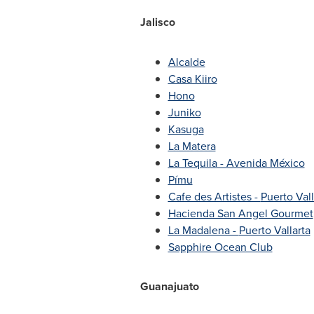
Jalisco
Alcalde
Casa Kiiro
Hono
Juniko
Kasuga
La Matera
La Tequila - Avenida México
Pímu
Cafe des Artistes -
Puerto Vall
Hacienda San Angel Gourmet
La Madalena -
Puerto Vallarta
Sapphire Ocean Club
Guanajuato