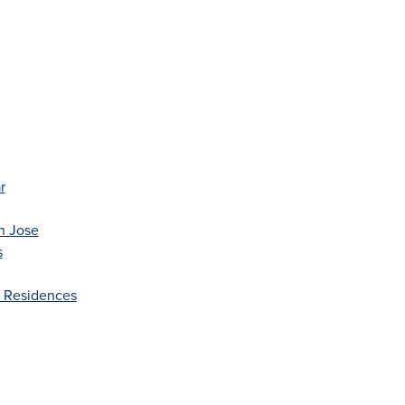
r
n Jose
s
& Residences