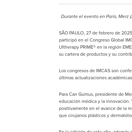
Durante el evento en París, Merz 
SÃO PAULO
,
27 de febrero de 202
participó en el Congreso Global IM
Ultherapy PRIME® en la región EMEA
su cartera de productos y su contri
Los congresos de IMCAS son confere
últimas actualizaciones académicas 
Para
Can Gumus
, presidente de Me
educación médica y la innovación. 
positivamente en el avance de la m
que cirujanos plásticos y dermatólog
En la edición de este año, además 