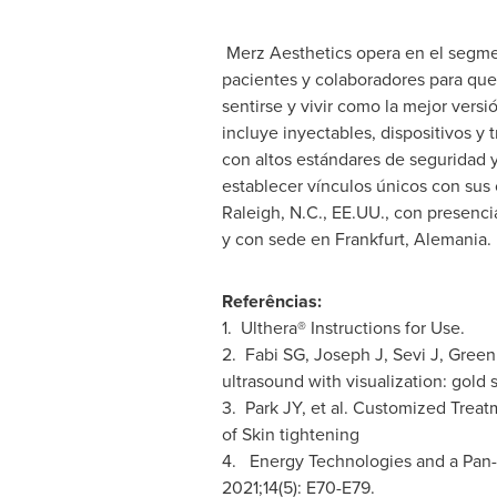
Merz Aesthetics opera en el segmen
pacientes y colaboradores para que
sentirse y vivir como la mejor vers
incluye inyectables, dispositivos y
con altos estándares de seguridad y
establecer vínculos únicos con sus
Raleigh, N.C.
, EE.UU., con presenc
y con sede en
Frankfurt
, Alemania.
Referências:
1. Ulthera® Instructions for Use.
2. Fabi SG, Joseph J, Sevi J, Gree
ultrasound with visualization: gold
3. Park JY, et al. Customized Trea
of Skin tightening
4. Energy Technologies and a Pan-A
2021;14(5): E70-E79.