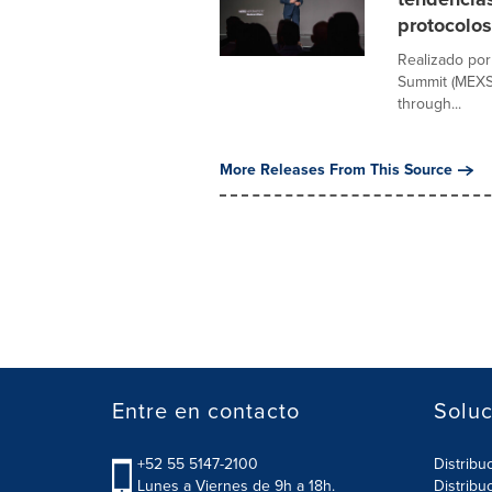
protocolos
Realizado por
Summit (MEXS)
through...
More Releases From This Source
Entre en contacto
Soluc
+52 55 5147-2100
Distribu
Lunes a Viernes de 9h a 18h.
Distribu