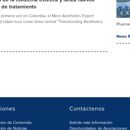
 de tratamiento
 primera vez en Colombia, el Merz Aesthetics Expert
 Latam tuvo como tema central "Transforming Aesthetics
Pharma
News R
iones
Contáctenos
ción de Contenido
Solicite más Información
ción de Noticias
Oportunidades de Asociaciones