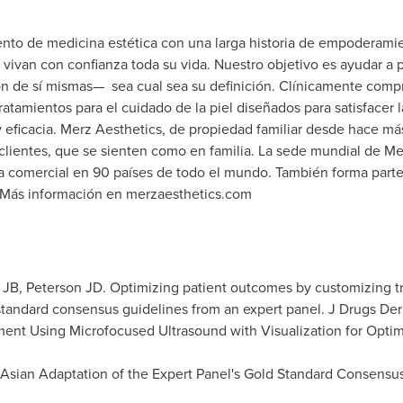
to de medicina estética con una larga historia de empoderamien
 vivan con confianza toda su vida. Nuestro objetivo es ayudar a 
ión de sí mismas— sea cual sea su definición. Clínicamente comp
 tratamientos para el cuidado de la piel diseñados para satisface
 eficacia. Merz Aesthetics, de propiedad familiar desde hace má
 clientes, que se sienten como en familia. La sede mundial de M
ia comercial en 90 países de todo el mundo. También forma part
 Más información en merzaesthetics.com
n JB, Peterson JD. Optimizing patient outcomes by customizing 
 standard consensus guidelines from an expert panel. J Drugs Der
tment Using Microfocused Ultrasound with Visualization for Opt
sian Adaptation of the Expert Panel's Gold Standard Consensus