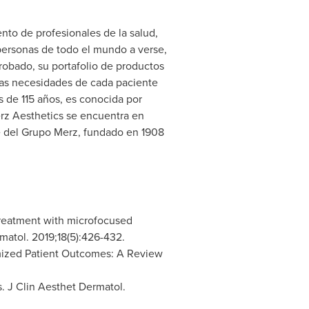
to de profesionales de la salud,
personas de todo el mundo a verse,
robado, su portafolio de productos
r las necesidades de cada paciente
s de 115 años, es conocida por
erz Aesthetics se encuentra en
e del
Grupo Merz
, fundado en 1908
treatment with microfocused
matol. 2019;18(5):426-432.
imized Patient Outcomes: A Review
. J Clin Aesthet Dermatol.