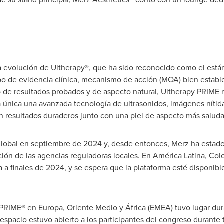
®
 evolución de Ultherapy®, que ha sido reconocido como el estánd
o de evidencia clínica, mecanismo de acción (MOA) bien establec
e resultados probados y de aspecto natural, Ultherapy PRIME red
única una avanzada tecnología de ultrasonidos, imágenes nítida
resultados duraderos junto con una piel de aspecto más saluda
global en septiembre de 2024 y, desde entonces, Merz ha estado
ión de las agencias reguladoras locales. En América Latina,
Col
 a finales de 2024, y se espera que la plataforma esté disponible
y PRIME® en Europa,
Oriente Medio
y África (EMEA) tuvo lugar dur
pacio estuvo abierto a los participantes del congreso durante t