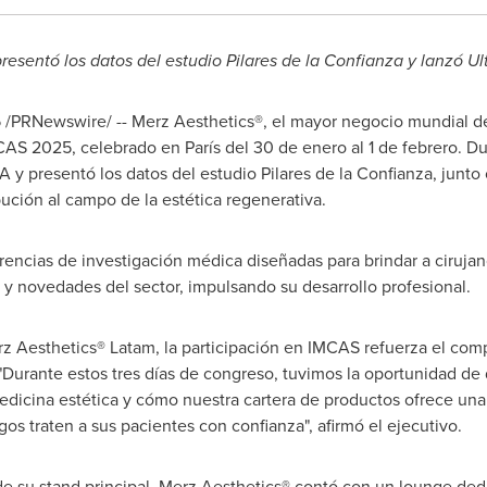
presentó los datos del estudio Pilares de la Confianza y lanzó 
5
/PRNewswire/ -- Merz Aesthetics®, el mayor negocio mundial de
CAS 2025, celebrado en París del 30 de enero al 1 de febrero. Du
 y presentó los datos del estudio Pilares de la Confianza, junt
bución al campo de la estética regenerativa.
ncias de investigación médica diseñadas para brindar a cirujano
y novedades del sector, impulsando su desarrollo profesional.
rz Aesthetics® Latam, la participación en IMCAS refuerza el com
"Durante estos tres días de congreso, tuvimos la oportunidad d
edicina estética y cómo nuestra cartera de productos ofrece una
os traten a sus pacientes con confianza", afirmó el ejecutivo.
de su stand principal, Merz Aesthetics® contó con un lounge ded