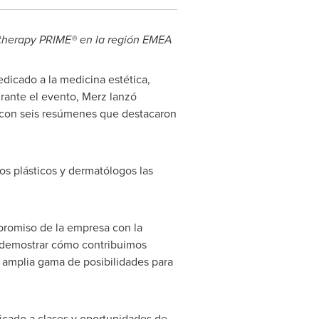
Ultherapy PRIME® en la región EMEA
dicado a la medicina estética,
rante el evento, Merz lanzó
o con seis resúmenes que destacaron
s plásticos y dermatólogos las
promiso de la empresa con la
e demostrar cómo contribuimos
 amplia gama de posibilidades para
icado a clases y oportunidades de