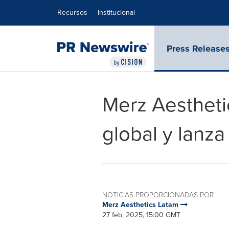
Declaración de accesibilidad
Saltar la navegación
Recursos
Institucional
Press Release
Merz Aestheti
global y lanz
NOTICIAS PROPORCIONADAS POR
Merz Aesthetics Latam
27 feb, 2025, 15:00 GMT