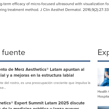
term efficacy of micro-focused ultrasound with visualization for 
ring treatment method. J Clin Aesthet Dermatol. 2016;9(2):27-33
 fuente
Exp
ento de Merz Aesthetics® Latam apuntan al
al y a mejoras en la estructura labial
nte del rostro, es una preocupación creciente que impulsa la
se...
Health 
Hospita
hetics® Expert Summit Latam 2025 discute
 de la medicina estética y lanza nuevos