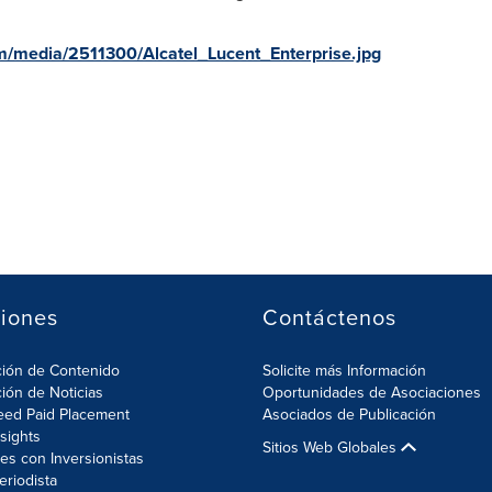
m/media/2511300/Alcatel_Lucent_Enterprise.jpg
iones
Contáctenos
ción de Contenido
Solicite más Información
ción de Noticias
Oportunidades de Asociaciones
eed Paid Placement
Asociados de Publicación
nsights
Sitios Web Globales
es con Inversionistas
eriodista