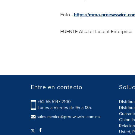
Foto -
https://mma.prnewswire.co
FUENTE Alcatel-Lucent Enterprise
Entre en contacto
Soluc
+52 55 5147-2100
Distribu
Lunes a Viernes de 9h a 18h.
Distribu
Guarant
sales.mexico@prnewswire.com.mx
Cision I
Relacion
Usted, P