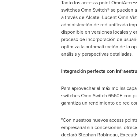
Tanto los accesss point OmniAccess
switches OmniSwitch® se pueden ad
a través de Alcatel-Lucent OmniVis
administración de red unificada imp
disponible en versiones locales y en
proceso de incorporación de usuario
optimiza la automatización de la op
análisis y perspectivas detalladas.
Integración perfecta con infraestru
Para aprovechar al máximo las capac
switches OmniSwitch 6560E con puer
garantiza un rendimiento de red con
"Con nuestros nuevos access points
empresarial sin concesiones, ofrecie
declaró
Stephan Robineau
, Executi