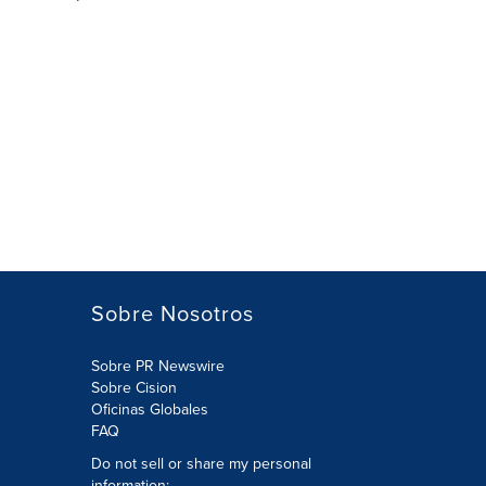
Sobre Nosotros
Sobre PR Newswire
Sobre Cision
Oficinas Globales
FAQ
Do not sell or share my personal
information: