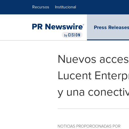
Declaración de accesibilidad
Saltar la navegación
Recursos
Institucional
Press Release
Nuevos access 
Lucent Enterp
y una conectiv
NOTICIAS PROPORCIONADAS POR