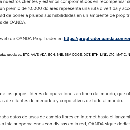
a nuestros clientes y estamos comprometidos en recompensar su 
 un premio de 10.000 dólares representa una ruta divertida y ac
dad de poner a prueba sus habilidades en un ambiente de prop tr
es de OANDA.
tio web de OANDA Prop Trader en
https://proptrader.oanda.com/e
monedas populares: BTC, AAVE, ADA, BCH, BNB, BSV, DOGE, DOT, ETH, LINK, LTC, MATI
e los grupos líderes de operaciones en línea del mundo, que o
ticas de clientes de menudeo y corporativos de todo el mundo.
aba datos de tasas de cambio libres en Internet hasta el lanzam
a iniciar operaciones con divisas en la red, OANDA sigue dedic