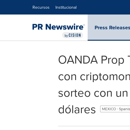
Declaración de accesibilidad
Saltar la navegación
Recursos
Institucional
Press Release
OANDA Prop T
con criptomon
sorteo con un
dólares
MEXICO - Spani