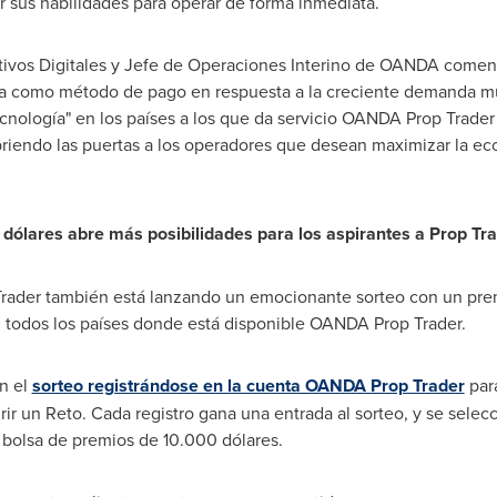
 sus habilidades para operar de forma inmediata.
tivos Digitales y Jefe de Operaciones Interino de OANDA comen
a como método de pago en respuesta a la creciente demanda m
cnología" en los países a los que da servicio OANDA Prop Trader
briendo las puertas a los operadores que desean maximizar la ec
 dólares abre más posibilidades para los aspirantes a Prop Tr
ader también está lanzando un emocionante sorteo con un premi
 todos los países donde está disponible OANDA Prop Trader.
n el
sorteo registrándose en la cuenta OANDA Prop Trader
para
ir un Reto. Cada registro gana una entrada al sorteo, y se selecc
bolsa de premios de 10.000 dólares.