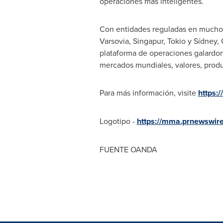
operaciones más inteligentes.
Con entidades reguladas en muchos
Varsovia, Singapur,
Tokio
y Sídney, 
plataforma de operaciones galardon
mercados mundiales, valores, produ
Para más información, visite
https:
Logotipo -
https://mma.prnewswi
FUENTE OANDA