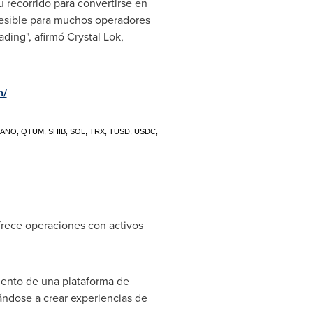
recorrido para convertirse en
cesible para muchos operadores
ading", afirmó
Crystal Lok
,
n/
C, NANO, QTUM, SHIB, SOL, TRX, TUSD, USDC,
frece operaciones con activos
iento de una plataforma de
ándose a crear experiencias de