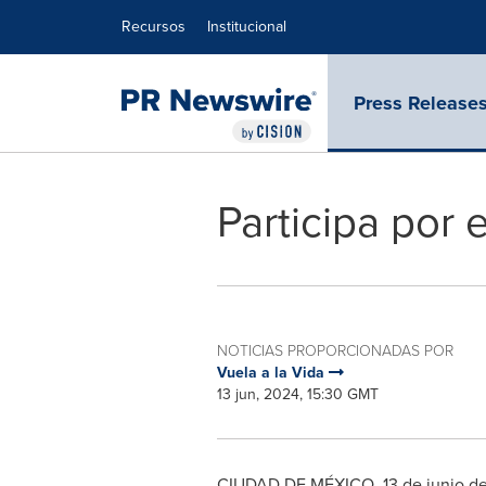
Declaración de accesibilidad
Saltar la navegación
Recursos
Institucional
Press Release
Participa por e
NOTICIAS PROPORCIONADAS POR
Vuela a la Vida
13 jun, 2024, 15:30 GMT
CIUDAD DE MÉXICO
,
13 de junio d