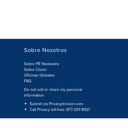
Sobre Nosotros
Sobre PR Newswire
Sobre Cision
Oficinas Globales
FAQ
Do not sell or share my personal
information:
Submit via
Privacy@cision.com
Call Privacy toll-free: 877-297-8921
Copyright © 2026
Cision
US Inc.