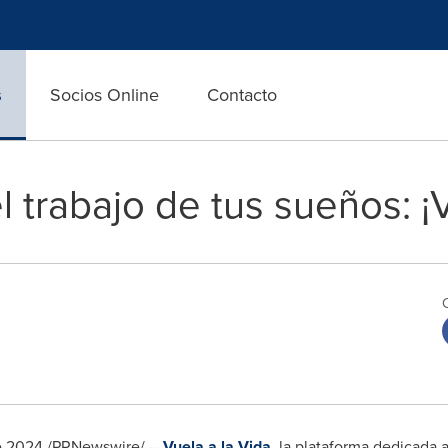
s
Socios Online
Contacto
l trabajo de tus sueños: ¡V
e 2024
/PRNewswire/ --
Vuela
a la Vida
, la plataforma dedicada a