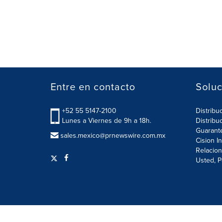
Entre en contacto
Soluc
+52 55 5147-2100
Distribu
Lunes a Viernes de 9h a 18h.
Distribu
Guarant
sales.mexico@prnewswire.com.mx
Cision I
Relacion
Usted, P
Términos de Uso
Política de Privacidad
Configurac