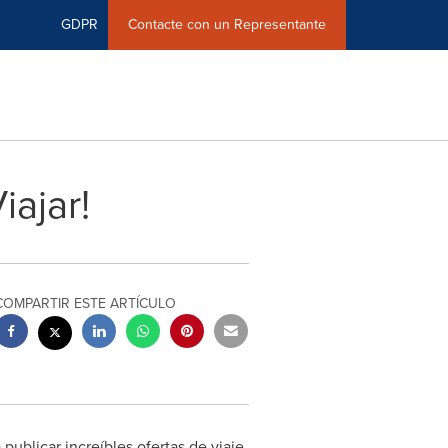
GDPR
Contacte con un Representante
iajar!
COMPARTIR ESTE ARTÍCULO
 publicar increíbles ofertas de viaje