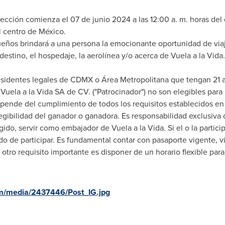
ección comienza el 07 de junio 2024 a las 12:00 a. m. horas del 
l centro de México.
ueños brindará a una persona la emocionante oportunidad de viaj
estino, el hospedaje, la aerolínea y/o acerca de Vuela a la Vida.
 residentes legales de CDMX o Área Metropolitana que tengan 21
Vuela a la Vida SA de CV. ("Patrocinador") no son elegibles para 
epende del cumplimiento de todos los requisitos establecidos en 
legibilidad del ganador o ganadora. Es responsabilidad exclusiva d
gido, servir como embajador de Vuela a la Vida. Si el o la particip
do de participar. Es fundamental contar con pasaporte vigente, 
 otro requisito importante es disponer de un horario flexible para
m/media/2437446/Post_IG.jpg