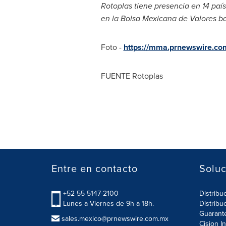
Rotoplas tiene presencia en 14 país
en la Bolsa Mexicana de Valores ba
Foto -
https://mma.prnewswire.c
FUENTE
Rotoplas
Entre en contacto
Soluc
+52 55 5147-2100
Distribu
Lunes a Viernes de 9h a 18h.
Distribu
Guarant
sales.mexico@prnewswire.com.mx
Cision I