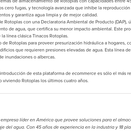
sistemas de almacenamiento de Rotoplas con capacidades entre 4
os cero fugas, y tecnología avanzada que inhibe la reproducción 
entos y garantiza agua limpia y de mejor calidad.
de Rotoplas con una Declaratoria Ambiental de Producto (DAP), ú
to de agua, que certifica su menor impacto ambiental. Este pro
e la línea clásica Tinacos Rotoplas.
o de Rotoplas para proveer presurización hidráulica a hogares, 
dificios que requieren presiones elevadas de agua. Esta línea d
de inundaciones o albercas.
introducción de esta plataforma de
ecommerce
es sólo el más r
o viviendo Rotoplas los últimos cuatro años.
la empresa líder en América que provee soluciones para el alma
aje del agua. Con 45 años de experiencia en la industria y 18 p