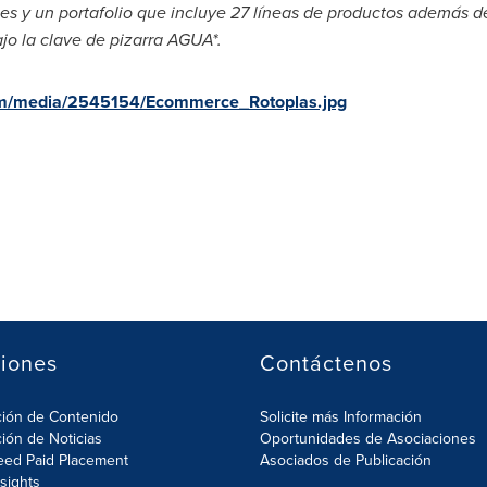
es y un portafolio que incluye 27 líneas de productos además de
jo la clave de pizarra AGUA*.
om/media/2545154/Ecommerce_Rotoplas.jpg
iones
Contáctenos
ción de Contenido
Solicite más Información
ción de Noticias
Oportunidades de Asociaciones
eed Paid Placement
Asociados de Publicación
nsights