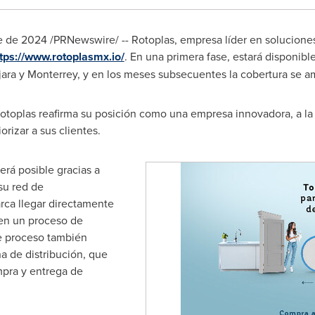
e de 2024
/PRNewswire/ -- Rotoplas, empresa líder en solucione
tps://www.rotoplasmx.io/
. En una primera fase, estará disponibl
jara
y
Monterrey
, y en los meses subsecuentes la cobertura se am
Rotoplas reafirma su posición como una empresa innovadora, a la
rizar a sus clientes.
rá posible gracias a
su red de
arca llegar directamente
 en un proceso de
e proceso también
a de distribución, que
mpra y entrega de