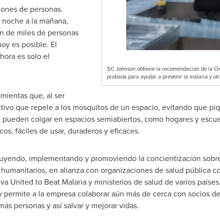
ones de personas.
 noche a la mañana,
ón de miles de personas
y es posible. El
ora es solo el
SC Johnson obtiene la recomendación de la Or
probada para ayudar a prevenir la malaria y ot
mientas que, al ser
activo que repele a los mosquitos de un espacio, evitando que pi
 pueden colgar en espacios semiabiertos, como hogares y escuela
s, fáciles de usar, duraderos y eficaces.
uyendo, implementando y promoviendo la concientización sobre 
 humanitarios, en alianza con organizaciones de salud pública 
iva United to Beat Malaria y ministerios de salud de varios país
y permite a la empresa colaborar aún más de cerca con socios de
ás personas y así salvar y mejorar vidas.