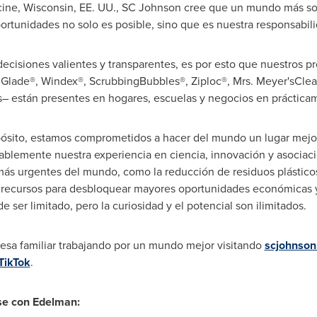
ine, Wisconsin
, EE. UU., SC Johnson cree que un mundo más sos
portunidades no solo es posible, sino que es nuestra responsabil
cisiones valientes y transparentes, es por esto que nuestros pr
, Glade®, Windex®, ScrubbingBubbles®, Ziploc®, Mrs. Meyer'sCle
– están presentes en hogares, escuelas y negocios en práctica
sito, estamos comprometidos a hacer del mundo un lugar mejor
ansablemente nuestra experiencia en ciencia, innovación y asociac
s urgentes del mundo, como la reducción de residuos plásticos y
 recursos para desbloquear mayores oportunidades económicas y
er limitado, pero la curiosidad y el potencial son ilimitados.
a familiar trabajando por un mundo mejor visitando
scjohnso
TikTok
.
se con Edelman: