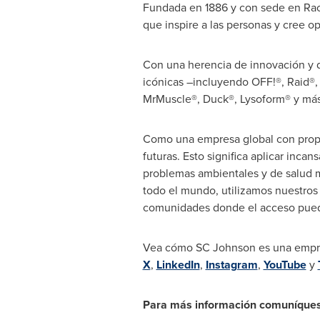
Fundada en 1886 y con sede en
Rac
que inspire a las personas y cree o
Con una herencia de innovación y de
icónicas –incluyendo OFF!®, Raid®
MrMuscle®, Duck®, Lysoform® y más
Como una empresa global con propó
futuras. Esto significa aplicar inc
problemas ambientales y de salud má
todo el mundo, utilizamos nuestros
comunidades donde el acceso puede s
Vea cómo SC Johnson es una empres
X
,
LinkedIn
,
Instagram
,
YouTube
y
Para más información comuníque