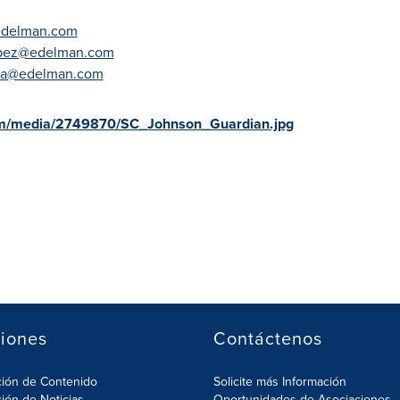
@edelman.com
opez@edelman.com
nna@edelman.com
om/media/2749870/SC_Johnson_Guardian.jpg
iones
Contáctenos
ción de Contenido
Solicite más Información
ción de Noticias
Oportunidades de Asociaciones