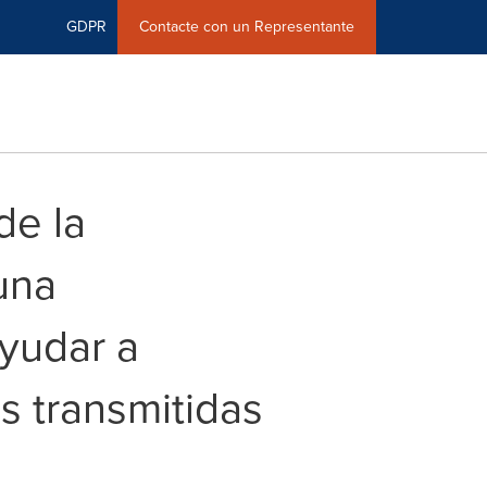
GDPR
Contacte con un Representante
de la
una
yudar a
s transmitidas