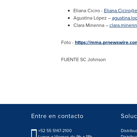
Eliana Ciciro -
Eliana.Ciciro
Agustina López –
agustina.l
Clara Minenna
–
clara.mine
Foto -
https://mma.prnewswire.c
FUENTE SC Johnson
Entre en contacto
Soluc
+52 55 5147-2100
Distribu
Lunes a Viernes de 9h a 18h.
Distribu