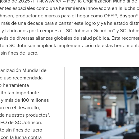
gosto de 2025
/PRNewswire/ -- Hoy, la Organización Mundial de l
entes espaciales como una herramienta innovadora en la lucha 
ohnson, productor de marcas para el hogar como OFF!®, Baygon® y
 más de una década para alcanzar este logro y ya ha estado dist
s y fabricados por la empresa —SC Johnson Guardian™ y SC John
vés de diversas alianzas globales de salud pública. Esta recome
te a SC Johnson ampliar la implementación de estas herramient
in fines de lucro.
rganización Mundial de
 de uso recomendada
o herramienta
ito tan importante
o y más de 100 millones
n en el desarrollo,
de nuestros productos",
 CEO de SC Johnson.
to sin fines de lucro
con la lucha contra