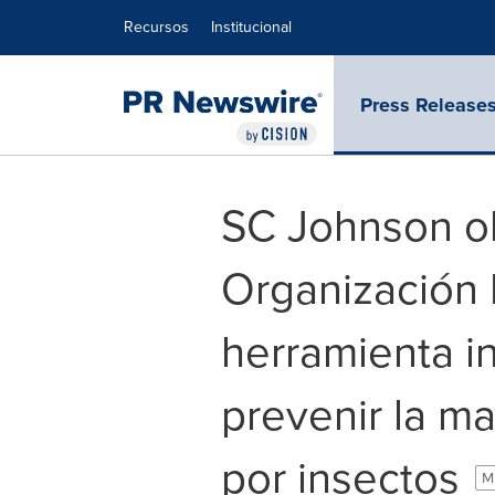
Declaración de accesibilidad
Saltar la navegación
Recursos
Institucional
Press Release
SC Johnson ob
Organización 
herramienta i
prevenir la ma
por insectos
M