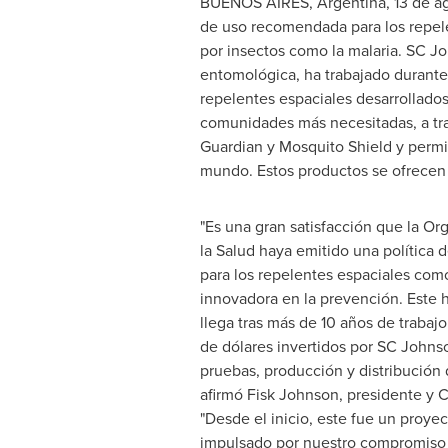
BUENOS AIRES, Argentina
,
13 de a
de uso recomendada para los repel
por insectos como la malaria. SC J
entomológica, ha trabajado durante
repelentes espaciales desarrollado
comunidades más necesitadas, a tra
Guardian y Mosquito Shield y permi
mundo. Estos productos se ofrecen s
"Es una gran satisfacción que la O
la Salud haya emitido una política
para los repelentes espaciales com
innovadora en la prevención. Este h
llega tras más de 10 años de trabaj
de dólares invertidos por SC Johnso
pruebas, producción y distribución 
afirmó Fisk Johnson, presidente y
"Desde el inicio, este fue un proyec
impulsado por nuestro compromiso 