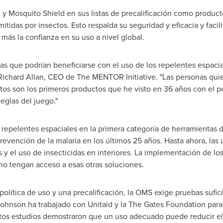
y Mosquito Shield en sus listas de precalificación como produc
das por insectos. Esto respalda su seguridad y eficacia y facilit
 más la confianza en su uso a nivel global.
as que podrían beneficiarse con el uso de los repelentes espac
Richard Allan
, CEO de The MENTOR Initiative. "Las personas qui
tos son los primeros productos que he visto en 36 años con el pot
eglas del juego."
s repelentes espaciales en la primera categoría de herramientas d
vención de la malaria en los últimos 25 años. Hasta ahora, las 
 el uso de insecticidas en interiores. La implementación de los
no tengan acceso a esas otras soluciones.
olítica de uso y una precalificación, la OMS exige pruebas sufici
Johnson ha trabajado con Unitaid y la The Gates Foundation para r
stos estudios demostraron que un uso adecuado puede reducir e