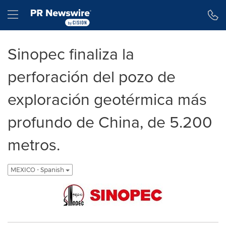
Declaración de accesibilidad
Saltar la navegación
Hamburger menu
Sinopec finaliza la
perforación del pozo de
exploración geotérmica más
profundo de China, de 5.200
metros.
MEXICO - Spanish