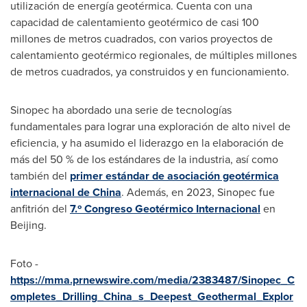
utilización de energía geotérmica. Cuenta con una
capacidad de calentamiento geotérmico de casi 100
millones de metros cuadrados, con varios proyectos de
calentamiento geotérmico regionales, de múltiples millones
de metros cuadrados, ya construidos y en funcionamiento.
Sinopec ha abordado una serie de tecnologías
fundamentales para lograr una exploración de alto nivel de
eficiencia, y ha asumido el liderazgo en la elaboración de
más del 50 % de los estándares de la industria, así como
también del
primer estándar de asociación geotérmica
internacional de
China
. Además, en 2023, Sinopec fue
anfitrión del
7.º Congreso Geotérmico Internacional
en
Beijing
.
Foto -
https://mma.prnewswire.com/media/2383487/Sinopec_C
ompletes_Drilling_China_s_Deepest_Geothermal_Explor