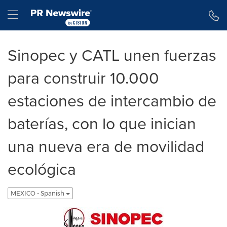
Declaración de accesibilidad
Saltar la navegación
Hamburger menu
Sinopec y CATL unen fuerzas
para construir 10.000
estaciones de intercambio de
baterías, con lo que inician
una nueva era de movilidad
ecológica
MEXICO - Spanish