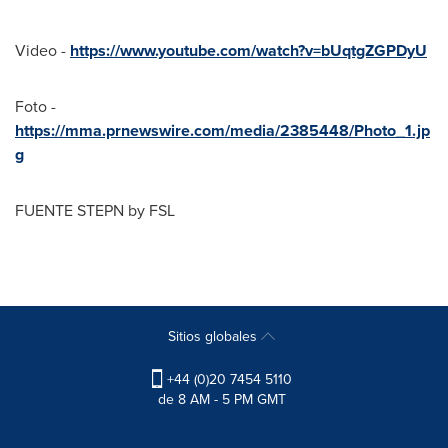
Video -
https://www.youtube.com/watch?v=bUqtgZGPDyU
Foto -
https://mma.prnewswire.com/media/2385448/Photo_1.jp
g
FUENTE STEPN by FSL
Sitios globales
+44 (0)20 7454 5110
de 8 AM - 5 PM GMT