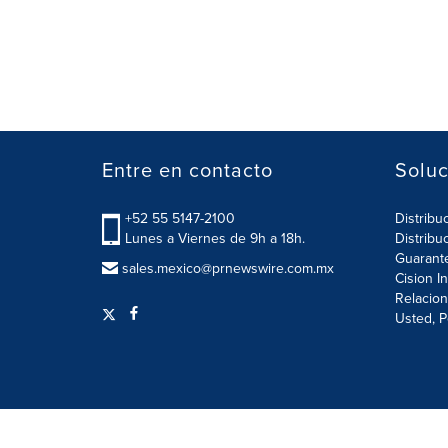
Entre en contacto
Soluc
+52 55 5147-2100
Distribu
Lunes a Viernes de 9h a 18h.
Distribu
Guarant
sales.mexico@prnewswire.com.mx
Cision I
Relacion
Usted, P
Términos de Uso
Política de Privacidad
Configurac