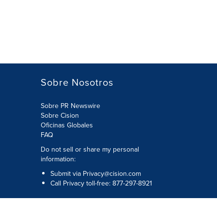
Sobre Nosotros
Sobre PR Newswire
Sobre Cision
Oficinas Globales
FAQ
Do not sell or share my personal
information:
Submit via
Privacy@cision.com
Call Privacy toll-free: 877-297-8921
Copyright © 2026
Cision
US Inc.