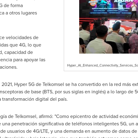
5G de forma
ca a otros lugares
ece velocidades de
idas que 4G, lo que
d, capacidad de
tencia para apoyar las
Hyper_AI_Enhanced_Connectivity_Services_So
aciones.
 2021, Hyper 5G de Telkomsel se ha convertido en la red más e
sceptoras de base (BTS, por sus siglas en inglés) a lo largo de 
 transformación digital del país.
logía de Telkomsel, afirmó: "Como epicentro de actividad econó
e una penetración significativa de teléfonos inteligentes 5G, un
 de usuarios de 4G/LTE, y una demanda en aumento de datos de a