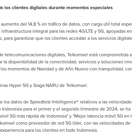
de los clientes digitales durante momentos especiales
mento del 14,8 % en tráfico de datos, con carga útil total espe
infraestructura integral para las redes 4G/LTE y 5G, apoyadas e
s, para garantizar que los clientes accedan a los servicios digit
de telecomunicaciones digitales, Telkomsel está comprometida e
r la disponibilidad de la conectividad, servicios y soluciones in
te los momentos de Navidad y de Año Nuevo con tranquilidad, com
áginas Hyper 5G y Siaga NARU de Telkomsel.
e los datos de Speedtest Intelligence® relativos a las velocidad
n
Indonesia
para el primer y el segundo trimestre de 2024, se h
móvil 5G más rápida de
Indonesia
" y "Mejor latencia móvil 5G en
elkomsel como proveedor de red 5G líder, con las velocidades de 
 experiencia para los clientes en todo
Indonesia
.