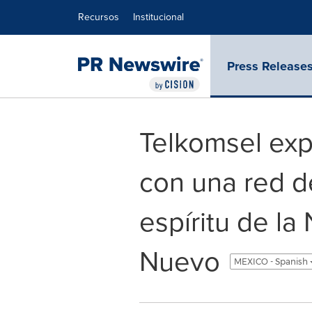
Declaración de accesibilidad
Saltar la navegación
Recursos
Institucional
Press Release
Telkomsel exp
con una red d
espíritu de l
Nuevo
MEXICO - Spanish