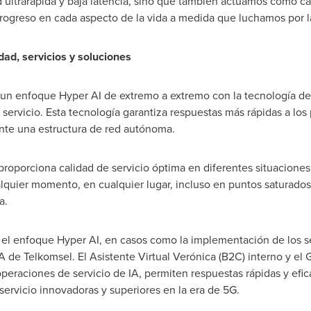
 ultrarápida y baja latencia, sino que también actuamos como ca
progreso en cada aspecto de la vida a medida que luchamos por l
ad, servicios y soluciones
n enfoque Hyper AI de extremo a extremo con la tecnología de int
el servicio. Esta tecnología garantiza respuestas más rápidas a lo
nte una estructura de red autónoma.
roporciona calidad de servicio óptima en diferentes situaciones,
ualquier momento, en cualquier lugar, incluso en puntos saturad
a.
el enfoque Hyper AI, en casos como la implementación de los ser
IA de Telkomsel. El Asistente Virtual Verónica (B2C) interno y el
operaciones de servicio de IA, permiten respuestas rápidas y efic
servicio innovadoras y superiores en la era de 5G.