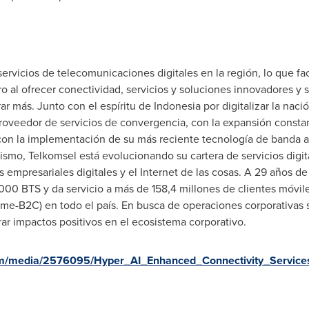
ervicios de telecomunicaciones digitales en la región, lo que fac
o al ofrecer conectividad, servicios y soluciones innovadores y 
ar más. Junto con el espíritu de
Indonesia
por digitalizar la na
veedor de servicios de convergencia, con la expansión constan
 con la implementación de su más reciente tecnología de banda an
mismo, Telkomsel está evolucionando su cartera de servicios digit
nes empresariales digitales y el Internet de las cosas. A 29 años 
00 BTS y da servicio a más de 158,4 millones de clientes móvile
Home-B2C) en todo el país. En busca de operaciones corporativas
ar impactos positivos en el ecosistema corporativo.
m/media/2576095/Hyper_AI_Enhanced_Connectivity_Services