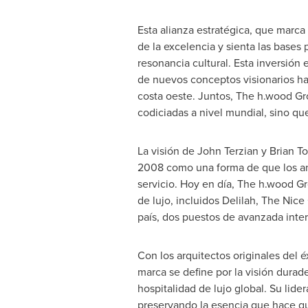
Esta alianza estratégica, que marc
de la excelencia y sienta las bases 
resonancia cultural. Esta inversión
de nuevos conceptos visionarios ha
costa oeste. Juntos, The h.wood Gr
codiciadas a nivel mundial, sino q
La visión de
John Terzian
y
Brian To
2008 como una forma de que los anf
servicio. Hoy en día, The h.wood Gr
de lujo, incluidos Delilah, The Nic
país, dos puestos de avanzada inte
Con los arquitectos originales del 
marca se define por la visión dura
hospitalidad de lujo global. Su lid
preservando la esencia que hace q