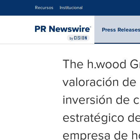
Declaración de accesibilidad
Saltar la navegación
Recursos
Institucional
Press Release
The h.wood G
valoración de 
inversión de 
estratégico d
empresa de ho