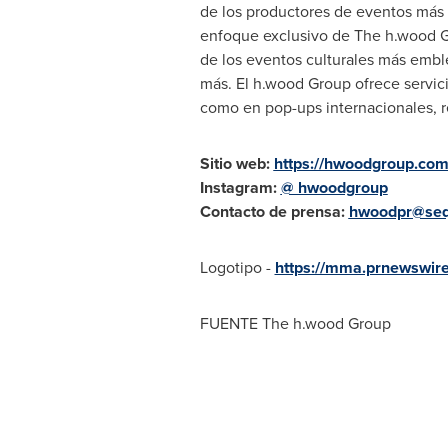
de los productores de eventos más r
enfoque exclusivo de The h.wood Gro
de los eventos culturales más emb
más. El h.wood Group ofrece servic
como en pop-ups internacionales, re
Sitio web:
https://hwoodgroup.com
Instagram:
@ hwoodgroup
Contacto de prensa:
hwoodpr@seq
Logotipo -
https://mma.prnewswi
FUENTE The h.wood Group