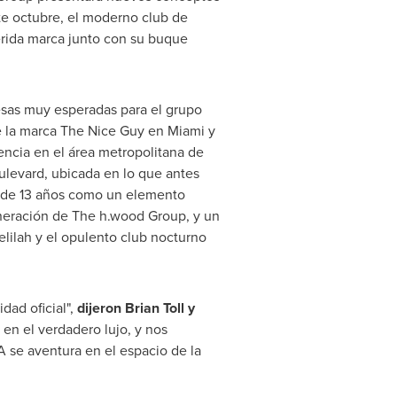
te octubre, el moderno club de
erida marca junto con su buque
esas muy esperadas para el grupo
de la marca The Nice Guy en
Miami
y
ncia en el área metropolitana de
levard, ubicada en lo que antes
s de 13 años como un elemento
eneración de The h.wood Group, y un
elilah y el opulento club nocturno
dad oficial",
dijeron
Brian Toll
y
en el verdadero lujo, y nos
 se aventura en el espacio de la