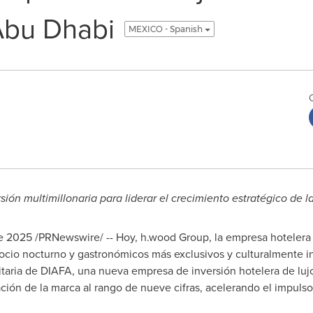
Abu Dhabi
MEXICO - Spanish
sión multimillonaria para liderar el crecimiento estratégico de l
e 2025
/PRNewswire/ -- Hoy, h.wood Group, la empresa hotelera
 ocio nocturno y gastronómicos más exclusivos y culturalmente i
ritaria de DIAFA, una nueva empresa de inversión hotelera de lu
ración de la marca al rango de nueve cifras, acelerando el impuls