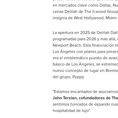
en mercados clave como Dallas,
Nu
cenas Delilah de The h.wood Group 
insignia de West Hollywood,
Miami
La apertura en 2025 de
Delilah Dall
programadas para 2026 y más allá, 
Newport Beach. Esta financiación t
Los Ángeles con planes para prese
era el emblemático puesto de avan
básico de Los Ángeles, se estremec
nuevo concepto de lugar en
Brent
del grupo, Poppy.
"Estamos encantados de asociarnos 
John Terzian
, cofundadores de Th
sentimos honrados de expandir nues
hospitalidad de lujo".