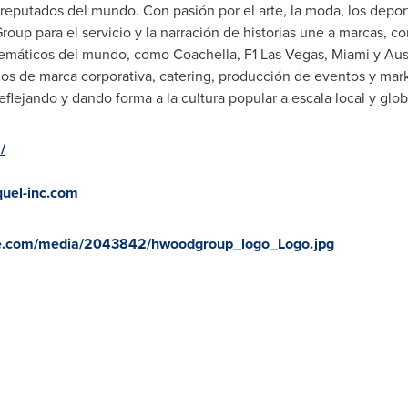
eputados del mundo. Con pasión por el arte, la moda, los deport
up para el servicio y la narración de historias une a marcas, c
lemáticos del mundo, como Coachella, F1
Las Vegas
,
Miami
y
Aus
ios de marca corporativa, catering, producción de eventos y mar
flejando y dando forma a la cultura popular a escala local y glob
/
uel-inc.com
re.com/media/2043842/hwoodgroup_logo_Logo.jpg