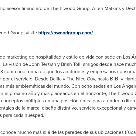
mo asesor financiero de The h.wood Group.
Allen Matkins
y Dech
wood Group, visite
https://hwoodgroup.com/
 marketing de hospitalidad y estilo de vida con sede en Los Án
. La visión de
John Terzian
y
Brian Toll
, amigos desde hace much
 como una forma de que los anfitriones y empresarios consumad
n por el servicio. Desde Dalila y The Nice Guy, hasta ĐiĐi y Harr
as más emblemáticas del mundo. Con ocho sedes en Los Ángeles,
en el próximo año y más planeados en el horizonte, The h.wood
e conceptos múltiples en una posición única para atender a dife
ntales de la marca: diseño distintivo, servicio excepcional y at
s para cada huésped.
conoce mucho más allá de las paredes de sus ubicaciones físicas