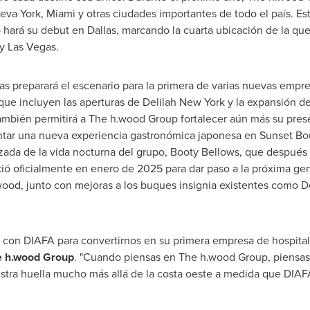
eva York
,
Miami
y otras ciudades importantes de todo el país. Es
hará su debut en Dallas, marcando la cuarta ubicación de la qu
y
Las Vegas
.
as
preparará el escenario para la primera de varias nuevas empr
que incluyen las aperturas de Delilah New York y la expansión 
ambién permitirá a The h.wood Group fortalecer aún más su prese
ntar una nueva experiencia gastronómica japonesa en Sunset Bou
zada de la vida nocturna del grupo, Booty Bellows, que despué
ió oficialmente en enero de 2025 para dar paso a la próxima g
wood
, junto con mejoras a los buques insignia existentes como D
con DIAFA para convertirnos en su primera empresa de hospitali
e h.wood Group
. "Cuando piensas en The h.wood Group, piensas 
tra huella mucho más allá de la costa oeste a medida que DIAFA