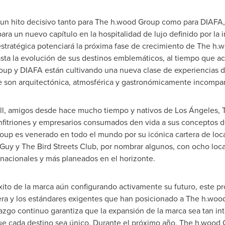
a un hito decisivo tanto para The h.wood Group como para DIAFA
para un nuevo capítulo en la hospitalidad de lujo definido por la 
 estratégica potenciará la próxima fase de crecimiento de The h
sta la evolución de sus destinos emblemáticos, al tiempo que ac
oup y DIAFA están cultivando una nueva clase de experiencias d
ue son arquitectónica, atmosférica y gastronómicamente incompar
ll
, amigos desde hace mucho tiempo y nativos de Los Ángeles,
itriones y empresarios consumados den vida a sus conceptos de
oup es venerado en todo el mundo por su icónica cartera de loca
e Guy y The Bird Streets Club, por nombrar algunos, con ocho loca
rnacionales y más planeados en el horizonte.
éxito de la marca aún configurando activamente su futuro, este pr
dera y los estándares exigentes que han posicionado a The h.woo
erazgo continuo garantiza que la expansión de la marca sea tan i
ue cada destino sea único. Durante el próximo año, The h.wood