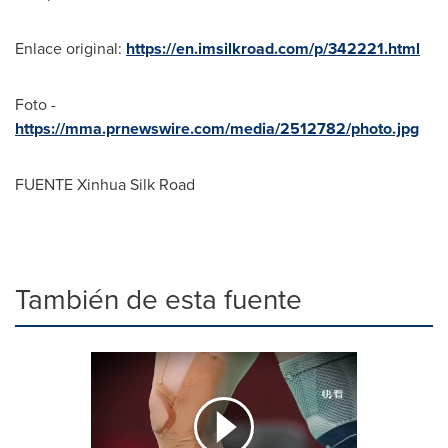
Enlace original:
https://en.imsilkroad.com/p/342221.html
Foto -
https://mma.prnewswire.com/media/2512782/photo.jpg
FUENTE Xinhua Silk Road
También de esta fuente