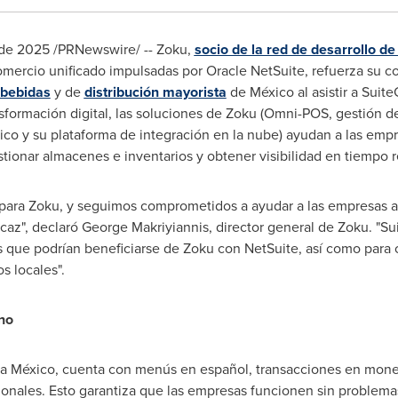
de 2025
/PRNewswire/ -- Zoku,
socio de la red de desarrollo d
omercio unificado impulsadas por Oracle NetSuite, refuerza su 
 bebidas
y de
distribución mayorista
de México al asistir a Sui
sformación digital, las soluciones de Zoku (Omni-POS, gestión d
co y su plataforma de integración en la nube) ayudan a las empr
stionar almacenes e inventarios y obtener visibilidad en tiempo r
ara Zoku, y seguimos comprometidos a ayudar a las empresas a 
caz", declaró
George Makriyiannis
, director general de Zoku. "
 que podrían beneficiarse de Zoku con NetSuite, así como para 
s locales".
no
ra México, cuenta con menús en español, transacciones en mone
cionales. Esto garantiza que las empresas funcionen sin problem