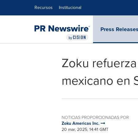
Declaración de accesibilidad
Saltar la navegación
Recursos
Institucional
Press Release
Zoku refuerz
mexicano en 
NOTICIAS PROPORCIONADAS POR
Zoku Americas Inc.
20 mar, 2025, 14:41 GMT