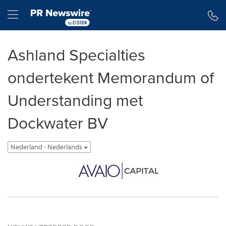
Toegankelijkheidsverklaring
Navigatie overslaan
Hamburger menu
Ashland Specialties
ondertekent Memorandum of
Understanding met
Dockwater BV
Nederland - Nederlands