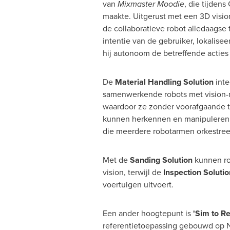
van
Mixmaster Moodie
, die tijden
maakte. Uitgerust met een 3D visio
de collaboratieve robot alledaagse ta
intentie van de gebruiker, lokalisee
hij autonoom de betreffende acties 
De
Material Handling Solution
inte
samenwerkende robots met vision-
waardoor ze zonder voorafgaande t
kunnen herkennen en manipuleren.
die meerdere robotarmen orkestreer
Met de
Sanding Solution
kunnen ro
vision, terwijl de
Inspection Solutio
voertuigen uitvoert.
Een ander hoogtepunt is
'Sim to Re
referentietoepassing gebouwd op N