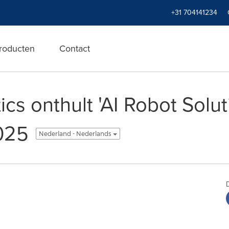
+31 704141234
roducten
Contact
s onthult 'AI Robot Solut
025
Nederland - Nederlands