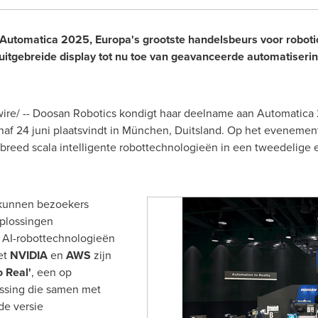
Automatica 2025, Europa's grootste handelsbeurs voor roboti
uitgebreide display tot nu toe van geavanceerde automatiseri
e/ -- Doosan Robotics kondigt haar deelname aan Automatica 2
naf 24 juni plaatsvindt in München, Duitsland. Op het evenement
 breed scala intelligente robottechnologieën in een tweedelige
unnen bezoekers
plossingen
l AI-robottechnologieën
et
NVIDIA
en
AWS
zijn
o Real'
, een op
ssing die samen met
de versie