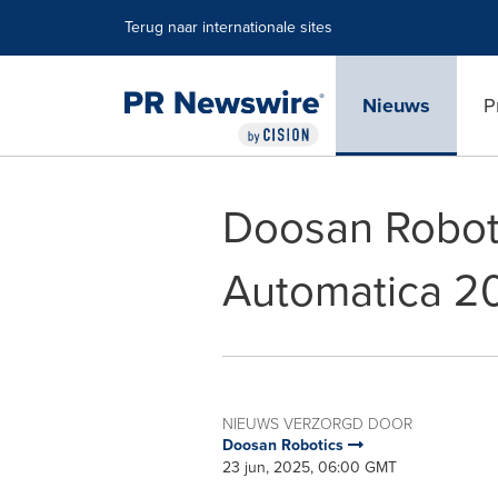
Toegankelijkheidsverklaring
Navigatie overslaan
Terug naar internationale sites
Nieuws
P
Doosan Robotic
Automatica 2
NIEUWS VERZORGD DOOR
Doosan Robotics
23 jun, 2025, 06:00 GMT