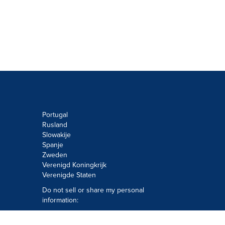
Portugal
Rusland
Slowakije
Spanje
Zweden
Verenigd Koningkrijk
Verenigde Staten
Do not sell or share my personal
information:
Submit via
Privacy@cision.com