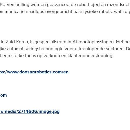
j GPU-versnelling worden geavanceerde robottrajecten razendsne
mmunicatie naadloos overgebracht naar fysieke robots, wat zor
in Zuid-Korea, is gespecialiseerd in AI-robotoplossingen. Het bed
ke automatiseringstechnologie voor uiteenlopende sectoren. Doo
et een sterke focus op verkoop en klantenondersteuning.
tps://www.doosanrobotics.com/en
.
com
om/media/2714606/image.jpg