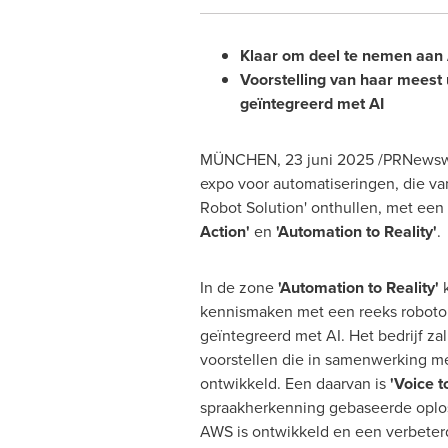
Klaar om deel te nemen aan 
Voorstelling van haar meest 
geïntegreerd met AI
MÜNCHEN
,
23 juni 2025
/PRNewswir
expo voor automatiseringen, die va
Robot Solution' onthullen, met een
Action'
en
'Automation to Reality'
.
In de zone
'Automation to Reality'
k
kennismaken met een reeks roboto
geïntegreerd met AI. Het bedrijf za
voorstellen die in samenwerking m
ontwikkeld. Een daarvan is
'Voice t
spraakherkenning gebaseerde oplo
AWS is ontwikkeld en een verbeter