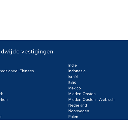
dwijde vestigingen
Indië
raditioneel Chinees
Indonesia
Israël
Italië
Mexico
ch
Midden-Oosten
rken
Midden-Oosten - Arabisch
Nederland
Noorwegen
d
Polen