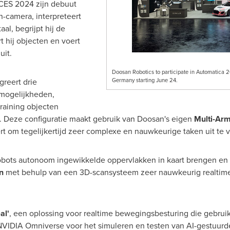
s CES 2024 zijn debuut
n-camera, interpreteert
al, begrijpt hij de
rt hij objecten en voert
uit.
Doosan Robotics to participate in Automatica 2
greert drie
Germany starting June 24.
mogelijkheden,
raining objecten
 Deze configuratie maakt gebruik van Doosan's eigen
Multi-Ar
t om tegelijkertijd zeer complexe en nauwkeurige taken uit te 
bots autonoom ingewikkelde oppervlakken in kaart brengen en p
n
met behulp van een 3D-scansysteem zeer nauwkeurig realtime 
al'
, een oplossing voor realtime bewegingsbesturing die gebru
VIDIA Omniverse voor het simuleren en testen van AI-gestuurd