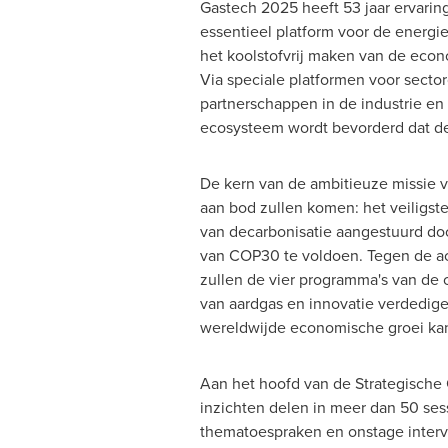
Gastech 2025 heeft 53 jaar ervarin
essentieel platform voor de energ
het koolstofvrij maken van de eco
Via speciale platformen voor secto
partnerschappen in de industrie en
ecosysteem wordt bevorderd dat de 
De kern van de ambitieuze missie v
aan bod zullen komen: het veiligste
van decarbonisatie aangestuurd doo
van
COP30
te voldoen.
Tegen de
ac
zullen de vier programma's van de c
van aardgas en innovatie verdedig
wereldwijde economische groei kan
Aan het hoofd van de Strategische 
inzichten delen in meer dan 50 ses
thematoespraken en onstage intervi