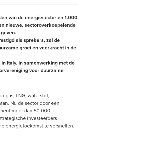
en van de energiesector en 1.000
en nieuwe, sectoroverkoepelende
 geven.
estigd als sprekers, zal de
uurzame groei en veerkracht in de
 in
Italy
, in samenwerking met de
torvereniging voor duurzame
rdgas, LNG, waterstof,
laan.
Nu de
sector door een
nement meer dan 50.000
trategische investeerders -
rme energietoekomst te versnellen.