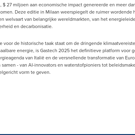
n,
$ 27
miljoen aan economische impact genereerde en meer dan
 komen. Deze editie in Milaan weerspiegelt de ruimer wordende 
t en welvaart van belangrijke wereldmarkten, van het energielei
rheid en decarbonisatie.
e voor de historische taak staat om de dringende klimaatvereis
aalbare energie, is Gastech 2025 het definitieve platform voor 
gieagenda van Italië en de versnellende transformatie van Euro
samen - van AI-innovators en waterstofpioniers tot beleidsmake
lgericht vorm te geven.