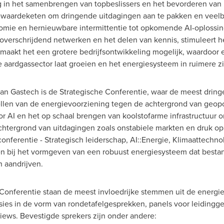
g in het samenbrengen van topbeslissers en het bevorderen van
iewaardeketen om dringende uitdagingen aan te pakken en veelb
nomie en hernieuwbare intermittentie tot opkomende AI-oploss
roverschrijdend netwerken en het delen van kennis, stimuleert
 maakt het een grotere bedrijfsontwikkeling mogelijk, waardoor
aardgassector laat groeien en het energiesysteem in ruimere zin
an Gastech is de Strategische Conferentie, waar de meest dring
llen van de energievoorziening tegen de achtergrond van geopolit
r AI en het op schaal brengen van koolstofarme infrastructuur
htergrond van uitdagingen zoals onstabiele markten en druk op
onferentie - Strategisch leiderschap, AI::Energie, Klimaattechnol
en bij het vormgeven van een robuust energiesysteem dat besta
 aandrijven.
Conferentie staan de meest invloedrijke stemmen uit de energie
sies in de vorm van rondetafelgesprekken, panels voor leidingge
ews. Bevestigde sprekers zijn onder andere: