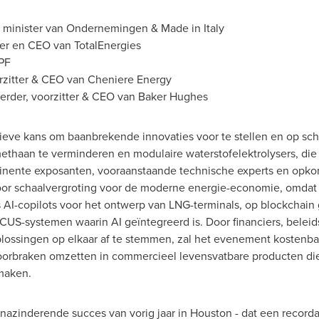
o, minister van Ondernemingen & Made in
Italy
tter en CEO
van TotalEnergies
PF
orzitter & CEO van Cheniere Energy
erder, voorzitter & CEO
van Baker Hughes
eve kans om baanbrekende innovaties voor te stellen en op scha
ethaan te verminderen en modulaire waterstofelektrolysers, die 
inente exposanten, vooraanstaande technische experts en op
oor schaalvergroting voor de moderne energie-economie, omda
s AI-copilots voor het ontwerp van LNG-terminals, op blockchai
CUS-systemen waarin AI geïntegreerd is. Door financiers, belei
ossingen op elkaar af te stemmen, zal het evenement kostenbar
orbraken omzetten in commercieel levensvatbare producten di
maken.
nazinderende succes van vorig jaar in
Houston
- dat een record