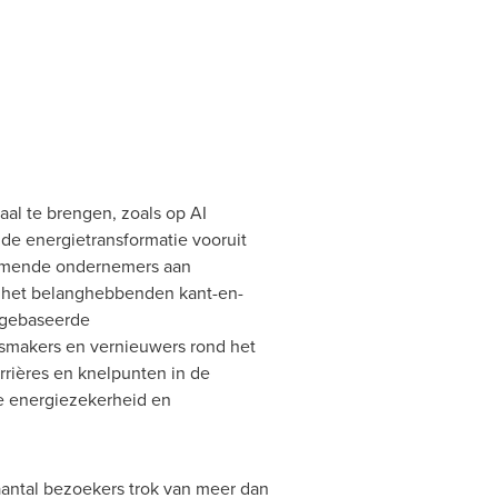
al te brengen, zoals op AI
de energietransformatie vooruit
komende ondernemers aan
t het belanghebbenden kant-en-
n gebaseerde
dsmakers en vernieuwers rond het
rières en knelpunten in de
e energiezekerheid en
aantal bezoekers trok van meer dan