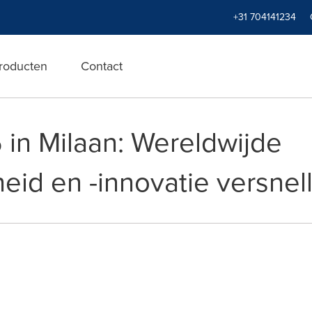
+31 704141234
roducten
Contact
in Milaan: Wereldwijde
eid en -innovatie versnel