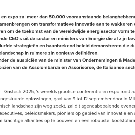
e en expo zal meer dan 50.000 vooraanstaande belanghebbend
samenbrengen om transformatieve innovatie aan te wakkeren 
en om de toekomst van de wereldwijde energiesector vorm te
e CEO's uit de sector en ministers van Energie die al zijn bev
durfde strategieën en baanbrekend beleid demonstreren die d
landschap in ruimere zin opnieuw definiëren.
nder de auspiciën van de minister van Ondernemingen & Made
piciën van de Assolombarda en Assorisorse, de Italiaanse sec
- Gastech 2025, 's werelds grootste conferentie en expo rond aa
ngestuurde oplossingen, gaat van 9 tot 12 september door in Mi
misch landschap zijn weg zoekt, zal dit agendabepalende eve
executives, beleidsmakers, pioniers op gebied van innovatie en s
om krachtige allianties op te bouwen en een robuuste, koolstofa