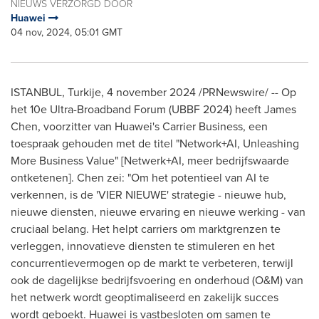
NIEUWS VERZORGD DOOR
Huawei
04 nov, 2024, 05:01 GMT
ISTANBUL
, Turkije
,
4 november 2024
/PRNewswire/ -- Op
het 10e Ultra-Broadband Forum (UBBF 2024) heeft
James
Chen
, voorzitter van Huawei's Carrier Business, een
toespraak gehouden met de titel "Network+AI, Unleashing
More Business Value" [Netwerk+AI, meer bedrijfswaarde
ontketenen]. Chen zei: "Om het potentieel van AI te
verkennen, is de 'VIER NIEUWE' strategie - nieuwe hub,
nieuwe diensten, nieuwe ervaring en nieuwe werking - van
cruciaal belang. Het helpt carriers om marktgrenzen te
verleggen, innovatieve diensten te stimuleren en het
concurrentievermogen op de markt te verbeteren, terwijl
ook de dagelijkse bedrijfsvoering en onderhoud (O&M) van
het netwerk wordt geoptimaliseerd en zakelijk succes
wordt geboekt. Huawei is vastbesloten om samen te