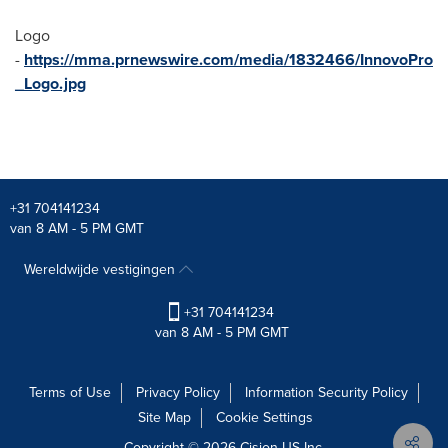
Logo
-
https://mma.prnewswire.com/media/1832466/InnovoPro
_Logo.jpg
+31 704141234
van 8 AM - 5 PM GMT
Wereldwijde vestigingen
+31 704141234
van 8 AM - 5 PM GMT
Terms of Use
Privacy Policy
Information Security Policy
Site Map
Cookie Settings
Copyright © 2026
Cision
US Inc.