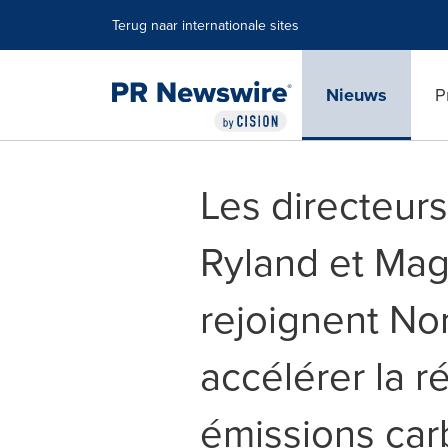
Toegankelijkheidsverklaring
Navigatie overslaan
Terug naar internationale sites
Nieuws
P
Les directeur
Ryland et Ma
rejoignent No
accélérer la r
émissions car