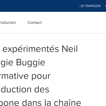
+31 704141234
roducten
Contact
s expérimentés Neil
ggie Buggie
rmative pour
éduction des
bone dans la chaîne