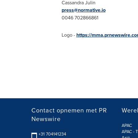
Cassandra Julin
press@normative.io
0046 702866861
Logo -
https://mma.prnewswire.c
Contact opnemen met PR
Werel
Newswire
APAC
APAC - T
+31 704141234
Azië