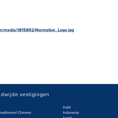
om/media/1815892/Normative_Logo.jpg
dwijde vestigingen
Indië
raditioneel Chinees
Indonesia
Israël