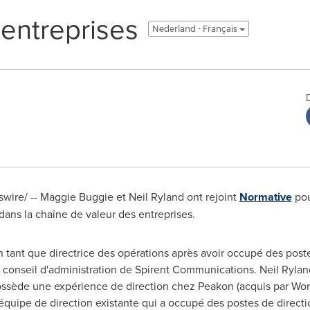
 entreprises
Nederland - Français
wire/ --
Maggie Buggie
et
Neil Ryland
ont rejoint
Normative
pou
dans la chaîne de valeur des entreprises.
 tant que directrice des opérations après avoir occupé des post
u conseil d'administration de Spirent Communications.
Neil Rylan
ossède une expérience de direction chez Peakon (acquis par Wo
équipe de direction existante qui a occupé des postes de directio