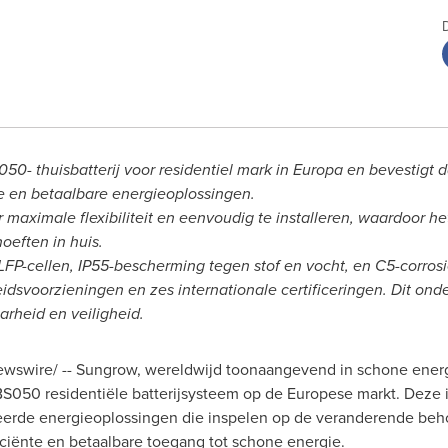
50- thuisbatterij voor residentiel mark in Europa en bevestigt
te en betaalbare energieoplossingen.
aximale flexibiliteit en eenvoudig te installeren, waardoor het 
oeften in huis.
FP-cellen, IP55-bescherming tegen stof en vocht, en C5-corro
idsvoorzieningen en zes internationale certificeringen. Dit ond
rheid en veiligheid.
wswire/ -- Sungrow, wereldwijd toonaangevend in schone energi
BS050 residentiële batterijsysteem op de Europese markt. Deze 
eerde energieoplossingen die inspelen op de veranderende be
iciënte en betaalbare toegang tot schone energie.