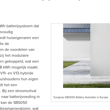
Wh batterijsysteem dat
envoudig
iedt huiseigenaren een
die de
 en de voordelen van
ij het modulaire
den gekoppeld, wat een
48 kWh mogelijk maakt.
V11- en V13-hybride
huishoudens hun eigen
dt het een
 Bij een stroomuitval
naar batterijvoeding in
Sungrow SBS050 Battery Available in Europe
st kan de SBS050
dieselgeneratoren, wat