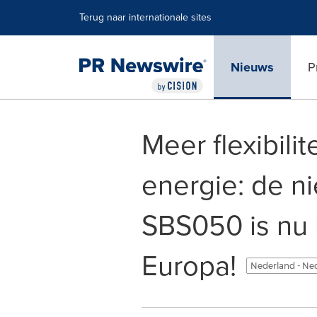
Toegankelijkheidsverklaring
Navigatie overslaan
Terug naar internationale sites
Nieuws
P
Meer flexibili
energie: de 
SBS050 is nu 
Europa!
Nederland - Ne