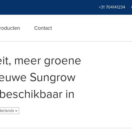
+31 704141234
roducten
Contact
teit, meer groene
nieuwe Sungrow
beschikbaar in
derlands