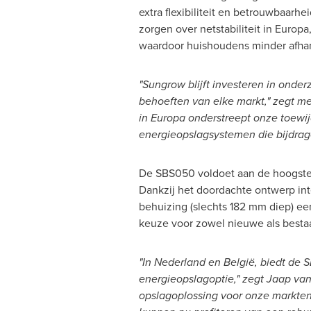
extra flexibiliteit en betrouwbaar
zorgen over netstabiliteit in Euro
waardoor huishoudens minder afhank
"Sungrow blijft investeren in onde
behoeften van elke markt," zegt 
in Europa onderstreept onze toewi
energieopslagsystemen die bijdra
De SBS050 voldoet aan de hoogste 
Dankzij het doordachte ontwerp int
behuizing (slechts 182 mm diep) ee
keuze voor zowel nieuwe als besta
"In Nederland en België, biedt de S
energieopslagoptie," zegt Jaap van
opslagoplossing voor onze markten