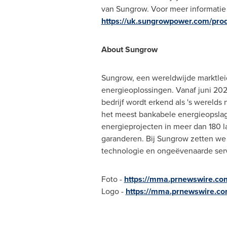
van Sungrow. Voor meer informatie
https://uk.sungrowpower.com/pro
About Sungrow
Sungrow, een wereldwijde marktleid
energieoplossingen. Vanaf juni 20
bedrijf wordt erkend als 's werel
het meest bankabele energieopslag
energieprojecten in meer dan 180 
garanderen. Bij Sungrow zetten we
technologie en ongeëvenaarde serv
Foto -
https://mma.prnewswire.c
Logo -
https://mma.prnewswire.c