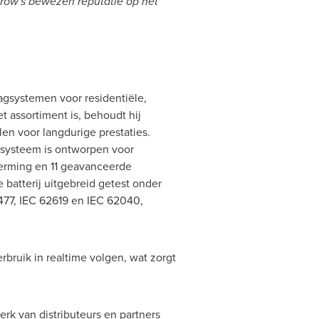
grow's bewezen reputatie op het
agsystemen voor residentiële,
t assortiment is, behoudt hij
n voor langdurige prestaties.
t systeem is ontworpen voor
erming en 11 geavanceerde
batterij uitgebreid getest onder
477, IEC 62619 en IEC 62040,
bruik in realtime volgen, wat zorgt
rk van distributeurs en partners