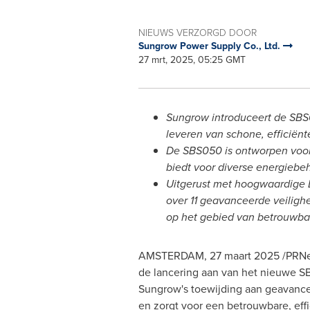
NIEUWS VERZORGD DOOR
Sungrow Power Supply Co., Ltd.
27 mrt, 2025, 05:25 GMT
Sungrow introduceert de SBS0
leveren van schone, efficiën
De SBS050 is ontworpen voor m
biedt voor diverse energiebeh
Uitgerust met hoogwaardige L
over 11 geavanceerde veilighe
op het gebied van betrouwbaa
AMSTERDAM
,
27 maart 2025
/PRNe
de lancering aan van het nieuwe S
Sungrow's toewijding aan geavanc
en zorgt voor een betrouwbare, eff