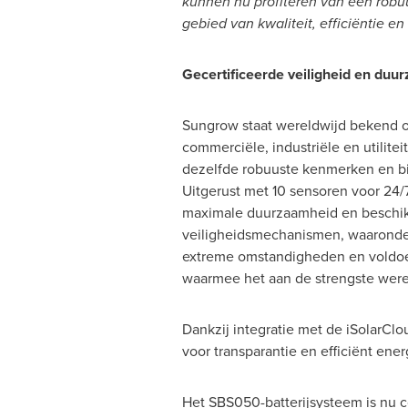
kunnen nu profiteren van een robuu
gebied van kwaliteit, efficiëntie en 
Gecertificeerde veiligheid en duu
Sungrow staat wereldwijd bekend om
commerciële, industriële en utilite
dezelfde robuuste kenmerken en bi
Uitgerust met 10 sensoren voor 24/
maximale duurzaamheid en beschikt
veiligheidsmechanismen, waaronder 
extreme omstandigheden en voldoet 
waarmee het aan de strengste were
Dankzij integratie met de iSolarCl
voor transparantie en efficiënt ene
Het SBS050-batterijsysteem is nu co