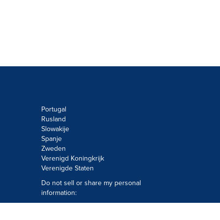
Portugal
Rusland
Slowakije
Spanje
Zweden
Verenigd Koningkrijk
Verenigde Staten
Do not sell or share my personal
information:
Submit via
Privacy@cision.com
Call Privacy toll-free: 877-297-8921