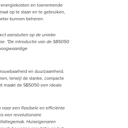
nde energiekosten en toenemende
aal op te slaan en te gebruiken,
 beter kunnen beheren.
fect aansluiten op de unieke
ope. "De introductie van de SBS050
n hoogwaardige
etrouwbaarheid en duurzaamheid.
men, terwijl de slanke, compacte
Dit maakt de SBS050 een ideale
naar een flexibele en efficiënte
s een revolutionaire
allatiegemak. Huiseigenaren