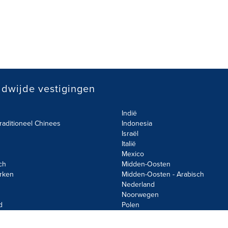
dwijde vestigingen
Indië
raditioneel Chinees
Indonesia
Israël
Italië
Mexico
ch
Midden-Oosten
rken
Midden-Oosten - Arabisch
Nederland
Noorwegen
d
Polen