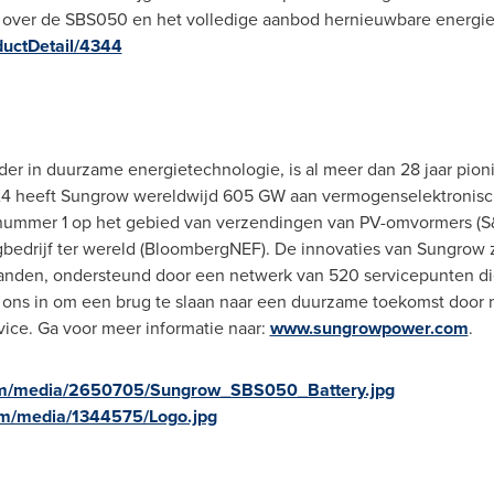
 over de SBS050 en het volledige aanbod hernieuwbare energi
ductDetail/4344
er in duurzame energietechnologie, is al meer dan 28 jaar pio
24 heeft Sungrow wereldwijd 605 GW aan vermogenselektronisc
ds nummer 1 op het gebied van verzendingen van PV-omvormers (S
bedrijf ter wereld (BloombergNEF). De innovaties van Sungrow
landen, ondersteund door een netwerk van 520 servicepunten di
 ons in om een brug te slaan naar een duurzame toekomst door
ice. Ga voor meer informatie naar:
www.sungrowpower.com
.
om/media/2650705/Sungrow_SBS050_Battery.jpg
om/media/1344575/Logo.jpg