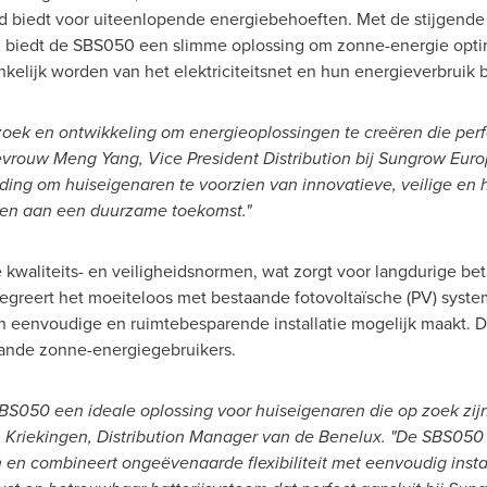
heid biedt voor uiteenlopende energiebehoeften. Met de stijge
pa, biedt de SBS050 een slimme oplossing om zonne-energie optim
elijk worden van het elektriciteitsnet en hun energieverbruik
rzoek en ontwikkeling om energieoplossingen te creëren die per
mevrouw
Meng Yang
, Vice President Distribution bij Sungrow Eur
jding om huiseigenaren te voorzien van innovatieve, veilige e
gen aan een duurzame toekomst."
kwaliteits- en veiligheidsnormen, wat zorgt voor langdurige b
egreert het moeiteloos met bestaande fotovoltaïsche (PV) syste
n eenvoudige en ruimtebesparende installatie mogelijk maakt. 
ande zonne-energiegebruikers.
BS050 een ideale oplossing voor huiseigenaren die op zoek zijn 
 Kriekingen, Distribution Manager van de Benelux. "De SBS050 i
 en combineert ongeëvenaarde flexibiliteit met eenvoudig inst