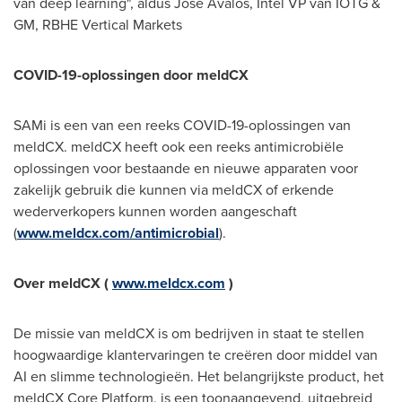
van deep learning", aldus
Jose Avalos
, Intel VP van IOTG &
GM, RBHE Vertical Markets
COVID-19-oplossingen door meldCX
SAMi is een van een reeks COVID-19-oplossingen van
meldCX. meldCX heeft ook een reeks antimicrobiële
oplossingen voor bestaande en nieuwe apparaten voor
zakelijk gebruik die kunnen via meldCX of erkende
wederverkopers kunnen worden aangeschaft
(
www.meldcx.com/antimicrobial
).
Over meldCX (
www.meldcx.com
)
De missie van meldCX is om bedrijven in staat te stellen
hoogwaardige klantervaringen te creëren door middel van
AI en slimme technologieën. Het belangrijkste product, het
meldCX Core Platform, is een toonaangevend, uitgebreid