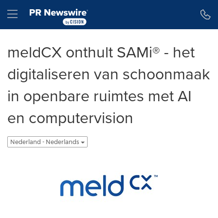
Toegankelijkheidsverklaring
Navigatie overslaan
Hamburger menu
meldCX onthult SAMi® - het
digitaliseren van schoonmaak
in openbare ruimtes met AI
en computervision
Nederland - Nederlands