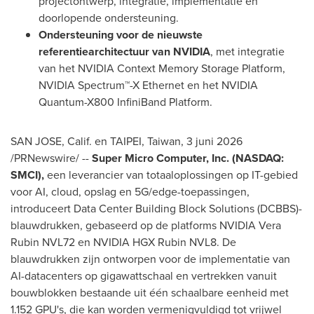
projectontwerp, integratie, implementatie en
doorlopende ondersteuning.
Ondersteuning voor de nieuwste
referentiearchitectuur van NVIDIA
, met integratie
van het NVIDIA Context Memory Storage Platform,
NVIDIA Spectrum™-X Ethernet en het NVIDIA
Quantum-X800 InfiniBand Platform.
SAN JOSE, Calif. en TAIPEI, Taiwan
,
3 juni 2026
/PRNewswire/ --
Super Micro Computer, Inc. (NASDAQ:
SMCI),
een leverancier van totaaloplossingen op IT-gebied
voor AI, cloud, opslag en 5G/edge-toepassingen,
introduceert Data Center Building Block Solutions (DCBBS)-
blauwdrukken, gebaseerd op de platforms NVIDIA Vera
Rubin NVL72 en NVIDIA HGX Rubin NVL8. De
blauwdrukken zijn ontworpen voor de implementatie van
AI-datacenters op gigawattschaal en vertrekken vanuit
bouwblokken bestaande uit één schaalbare eenheid met
1.152 GPU's, die kan worden vermenigvuldigd tot vrijwel