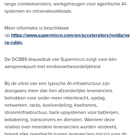
lange contextvensters, werkgeheugen voor agentische AI-
systemen en retrievalworkloads.
Meer informatie is beschikbaar
op
https://www.supermicro.com/en/accelerators/nvidia/ve
ra-rubin
.
De DCBBS-blauwdruk van Supermicro zorgt voor één
aanspreekpunt met eindverantwoordelijkheid
Bij de uitrol van een typische AI-infrastructuur zijn
doorgaans meer dan tien afzonderlijke leveranciers
betrokken voor onder meer rekenkracht, opslag,
netwerken, racks, koelverdeling, koeltorens,
stroominfrastructuur, back-upsystemen voor batterijen,
bekabeling, transceivers en diensten. Wanneer deze
relaties over meerdere leveranciers worden verdeeld,
brengt elke overdracht tussen leveranciers risico's voor de