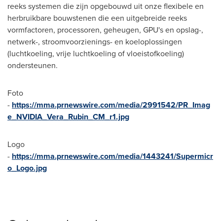
reeks systemen die zijn opgebouwd uit onze flexibele en
herbruikbare bouwstenen die een uitgebreide reeks
vormfactoren, processoren, geheugen, GPU's en opslag-,
netwerk-, stroomvoorzienings- en koeloplossingen
(luchtkoeling, vrije luchtkoeling of vloeistofkoeling)
ondersteunen.
Foto
-
https://mma.prnewswire.com/media/2991542/PR_Imag
e_NVIDIA_Vera_Rubin_CM_r1.jpg
Logo
-
https://mma.prnewswire.com/media/1443241/Supermicr
o_Logo.jpg