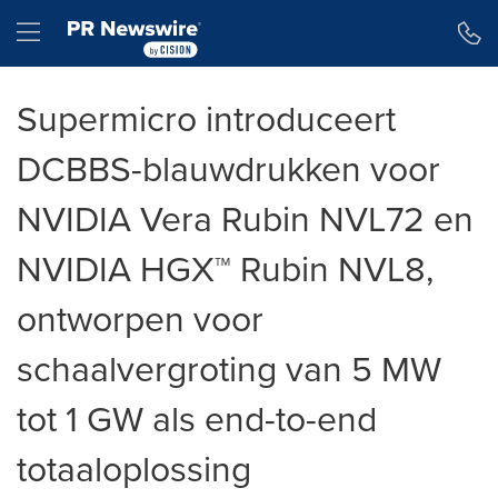
Toegankelijkheidsverklaring
Navigatie overslaan
Hamburger menu
Supermicro introduceert
DCBBS-blauwdrukken voor
NVIDIA Vera Rubin NVL72 en
NVIDIA HGX™ Rubin NVL8,
ontworpen voor
schaalvergroting van 5 MW
tot 1 GW als end-to-end
totaaloplossing