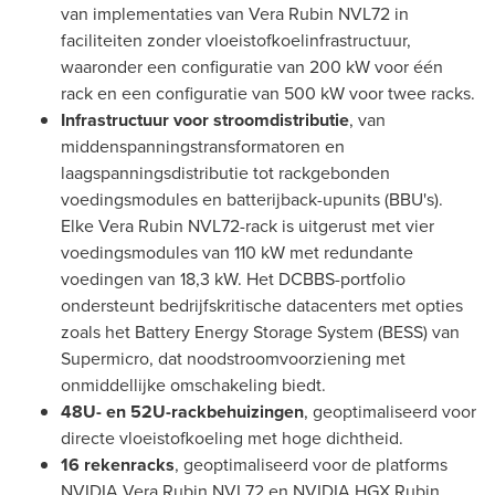
van implementaties van Vera Rubin NVL72 in
faciliteiten zonder vloeistofkoelinfrastructuur,
waaronder een configuratie van 200 kW voor één
rack en een configuratie van 500 kW voor twee racks.
Infrastructuur voor stroomdistributie
, van
middenspanningstransformatoren en
laagspanningsdistributie tot rackgebonden
voedingsmodules en batterijback-upunits (BBU's).
Elke Vera Rubin NVL72-rack is uitgerust met vier
voedingsmodules van 110 kW met redundante
voedingen van 18,3 kW. Het DCBBS-portfolio
ondersteunt bedrijfskritische datacenters met opties
zoals het Battery Energy Storage System (BESS) van
Supermicro, dat noodstroomvoorziening met
onmiddellijke omschakeling biedt.
48U- en 52U-rackbehuizingen
, geoptimaliseerd voor
directe vloeistofkoeling met hoge dichtheid.
16 rekenracks
, geoptimaliseerd voor de platforms
NVIDIA Vera Rubin NVL72 en NVIDIA HGX Rubin