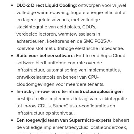
DLC-2 Direct Liquid Cooling:
ontworpen voor vrijwel
volledige warmteopvang, hogere energie-efficiëntie
en lagere geluidsniveaus, met volledige
stackintegratie van cold plates, CDU's,
verdeelcollectoren, warmtewisselaars in
achterdeuren, koeltorens en de SMC PG25-A-
koelvloeistof met ultrahoge elektrische impedantie.
Suite voor beheersoftware:
End-to-end SuperCloud-
software biedt uniforme controle over de
infrastructuur, automatisering van implementaties,
ontwikkelaarstools en beheer van GPU-
cloudomgevingen voor meerdere tenants.
In-rack-, in-row- en site-infrastructuuroplossingen
bestrijken elke implementatielaag, van rackintegratie
tot in-row CDU's, SuperCluster-configuraties en
infrastructuur op siteniveau.
Een toegewijd team van Supermicro-experts
beheert
de volledige implementatiecyclus: locatieonderzoek,