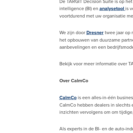
De TARGIT Decision Suite is op het 
intelligence (BI) en
analysetool
is 
voortdurend met uw organisatie me
We zijn door
Dresner
twee jaar op r
het opbouwen van duurzame partner
aanbevelingen en een bedrijfsmodel
Bekijk voor meer informatie over 
Over CalmCo
CalmCo
is een alles-in-één busines
CalmCo hebben dealers in slechts e
inzichten vervolgens om om tijdige
Als experts in de BI- en de auto-in