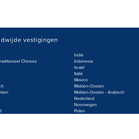
dwijde vestigingen
Indië
raditioneel Chinees
Indonesia
Israël
Italië
Mexico
ch
Midden-Oosten
rken
Midden-Oosten - Arabisch
Nederland
Noorwegen
d
Polen
olicy
Site Map
Cookie Settings