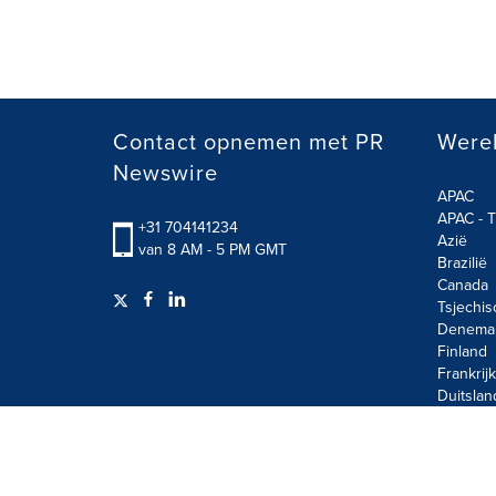
Contact opnemen met PR
Werel
Newswire
APAC
APAC - T
+31 704141234
Azië
van 8 AM - 5 PM GMT
Brazilië
Canada
Tsjechis
Denema
Finland
Frankrijk
Duitslan
Terms of Use
Privacy Policy
Information Security P