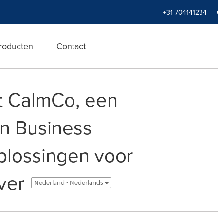
+31 704141234
roducten
Contact
 CalmCo, een
an Business
oplossingen voor
ver
Nederland - Nederlands