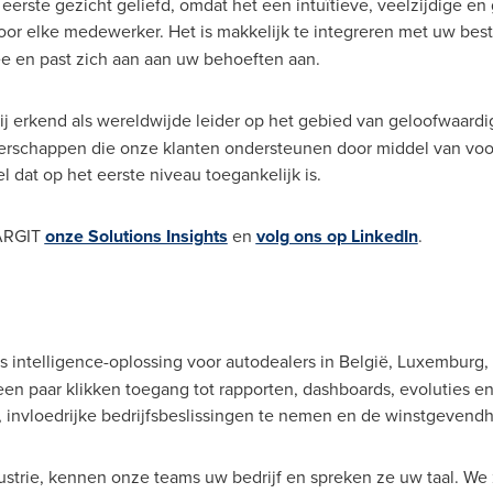
eerste gezicht geliefd, omdat het een intuïtieve, veelzijdige en
voor elke medewerker. Het is makkelijk te integreren met uw bes
e en past zich aan aan uw behoeften aan.
ij erkend als wereldwijde leider op het gebied van geloofwaardi
schappen die onze klanten ondersteunen door middel van voort
 dat op het eerste niveau toegankelijk is.
TARGIT
onze Solutions Insights
en
volg ons op LinkedIn
.
s intelligence-oplossing voor autodealers in België,
Luxemburg
,
en paar klikken toegang tot rapporten, dashboards, evoluties e
, invloedrijke bedrijfsbeslissingen te nemen en de winstgevendh
dustrie, kennen onze teams uw bedrijf en spreken ze uw taal. We