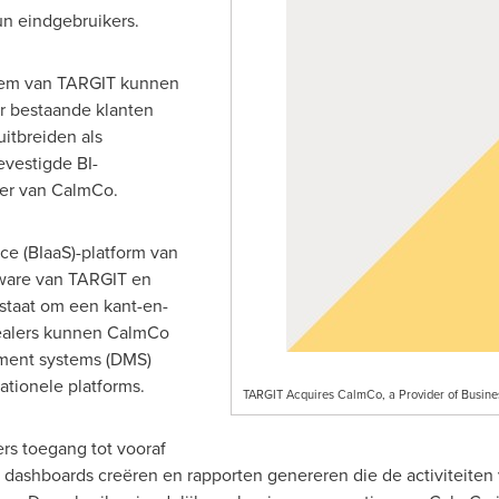
un eindgebruikers.
teem van TARGIT kunnen
r bestaande klanten
itbreiden als
vestigde BI-
tter van CalmCo.
ice (BIaaS)-platform van
ware van TARGIT en
n staat om een kant-en-
Dealers kunnen CalmCo
ment systems (DMS)
ationele platforms.
TARGIT Acquires CalmCo, a Provider of Business
s toegang tot vooraf
ashboards creëren en rapporten genereren die de activiteiten 