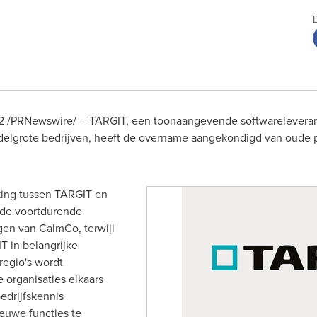
2
/PRNewswire/ -- TARGIT, een toonaangevende softwareleveran
iddelgrote bedrijven, heeft de overname aangekondigd van oude p
ing tussen TARGIT en
 de voortdurende
gen van CalmCo, terwijl
T in belangrijke
regio's wordt
organisaties elkaars
edrijfskennis
euwe functies te