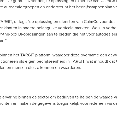
ren. De gebruiksvriendelijke oplossing en expertise van CalmCo i
te autodealergroepen en ondersteunt het bedrijfsstappenplan v
TARGIT
, uitlegt, "de oplossing en diensten van CalmCo voor de a
r klanten in andere belangrijke verticale markten. We zijn ve
the-box BI-oplossingen aan te bieden die het voor autodealers
en."
 binnen het TARGIT platform, waardoor deze overname een gewel
unctioneren als eigen bedrijfseenheid in TARGIT, wat inhoudt da
en en mensen die ze kennen en waarderen.
 ervaring binnen de sector om bedrijven te helpen de waarde v
zichten en maken de gegevens toegankelijk voor iedereen via d