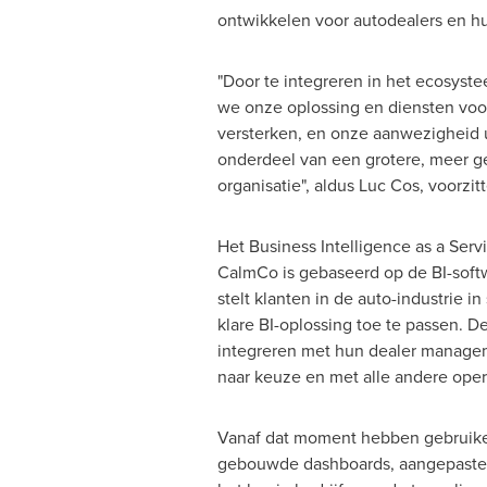
ontwikkelen voor autodealers en h
"Door te integreren in het ecosys
we onze oplossing en diensten voo
versterken, en onze aanwezigheid u
onderdeel van een grotere, meer ge
organisatie", aldus
Luc Cos
, voorzi
Het Business Intelligence as a Serv
CalmCo is gebaseerd op de BI-soft
stelt klanten in de auto-industrie i
klare BI-oplossing toe te passen. 
integreren met hun dealer manage
naar keuze en met alle andere oper
Vanaf dat moment hebben gebruiker
gebouwde dashboards, aangepaste d