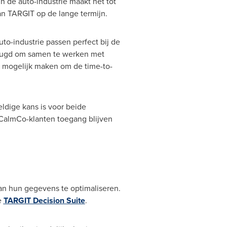
n de auto-industrie maakt het tot
an TARGIT op de lange termijn.
uto-industrie passen perfect bij de
rheugd om samen te werken met
 mogelijk maken om de time-to-
dige kans is voor beide
t CalmCo-klanten toegang blijven
an hun gegevens te optimaliseren.
e
TARGIT Decision Suite
.