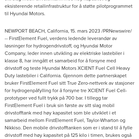
eksisterende retailinfrastruktur for å støtte pilotprogrammet
til Hyundai Motors.
NEWPORT BEACH, California
,
15. mars 2023
/PRNewswire/
-- FirstElement Fuel, verdens ledende leverandør av
løsninger for hydrogendrivstoff, og Hyundai Motor
Company, leder innen utvikling av elektriske lastebiler i
klasse 8, har inngått et samarbeid for å forsyne med
drivstoff og teste Hyundai Motors XCIENT Fuel Cell Heavy
Duty lastebiler i
California
. Gjennom dette partnerskapet
bruker FirstElement Fuel sitt True Zero-nettverk av stasjoner
for hydrogenpåfylling for å forsyne tre XCIENT Fuel Cell-
prototyper ved fullt trykk på 700 bar. I tillegg tar
FirstElement Fuel i bruk sin første av sitt slag mobil
drivstofftank med høy kapasitet som ble utviklet i et
samarbeid mellom FirstElement Fuel, Taylor-Wharton og
Nikkiso. Den mobile drivstofftanken som er i stand til å fylle
drivstoff med høy kapasitet på 125 kilo i timen, brukes også