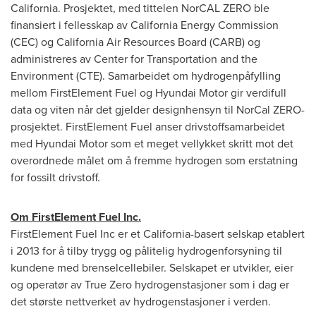
California
. Prosjektet, med tittelen NorCAL ZERO ble
finansiert i fellesskap av California Energy Commission
(CEC) og California Air Resources Board (CARB) og
administreres av Center for Transportation and the
Environment (CTE). Samarbeidet om hydrogenpåfylling
mellom FirstElement Fuel og Hyundai Motor gir verdifull
data og viten når det gjelder designhensyn til NorCal ZERO-
prosjektet. FirstElement Fuel anser drivstoffsamarbeidet
med Hyundai Motor som et meget vellykket skritt mot det
overordnede målet om å fremme hydrogen som erstatning
for fossilt drivstoff.
Om FirstElement Fuel Inc.
FirstElement Fuel Inc er et
California
-basert selskap etablert
i 2013 for å tilby trygg og pålitelig hydrogenforsyning til
kundene med brenselcellebiler. Selskapet er utvikler, eier
og operatør av True Zero hydrogenstasjoner som i dag er
det største nettverket av hydrogenstasjoner i verden.