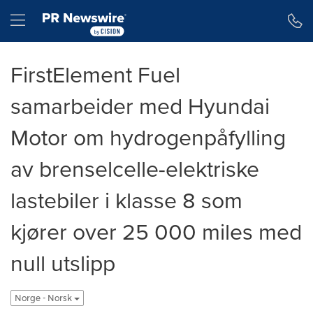
Accessibility Statement
Skip Navigation
Hamburger menu
FirstElement Fuel
samarbeider med Hyundai
Motor om hydrogenpåfylling
av brenselcelle-elektriske
lastebiler i klasse 8 som
kjører over 25 000 miles med
null utslipp
Norge - Norsk