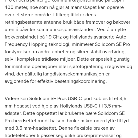
400 meter, noe som nå gjør at mannskapet kan operere
over et større område. I tillegg tillater dens
retningsbestemte antenne bruk både fremover og bakover
uten å påvirke kommunikasjonsavstanden. Ved å utnytte
frekvensbåndet på 1,9 GHz og Hollylands avanserte Auto
Frequency Hopping-teknologi, minimerer Solidcom SE Pro
forstyrrelser fra andre enheter og sikrer stabil overføring,
selv i komplekse trådløse miljøer. Dette er spesielt gunstig
for maritime operasjoner eller sjøfotografering i regnvær og
vind, der pålitelig langdistansekommunikasjon er
avgjørende for effektiv besetningskoordinering.
Videre kan Solidcom SE Pros USB-C-port kobles til et 3,5
mm headset ved hjelp av Hollylands USB-C til 3,5 mm-
adapter. Dette oppsettet lar brukerne bære Solidcom SE
Pro-headsettet rundt halsen, bruke mikrofonen lytte til lyd
med 3,5 mm-headsettet. Denne fleksible bruken av
hodetelefoner tilpasser seg ulike brukerpreferanser og