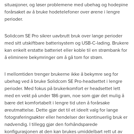
situasjoner, og løser problemene med ubehag og hodepine
forårsaket av å bruke hodetelefoner over ørene i lengre
perioder.
Solidcom SE Pro sikrer uavbrutt bruk over lange perioder
med sitt utskiftbare batterisystem og USB-C-lading. Brukere
kan enkelt erstatte batteriet eller koble til en strømbank for
å eliminere bekymringer om å gå tom for strøm.
I mellomtiden trenger brukerne ikke å bekymre seg for
ubehag ved å bruke Solidcom SE Pro-headsettet i lengre
perioder. Med fokus på brukerkomfort er headsettet lett
med en vekt på under 186 gram, noe som gjør det mulig å
bære det komfortabelt i lengre tid uten å forårsake
øreutmattelse. Dette gjør det til et ideelt valg for lange
fotograferingsøkter eller hendelser der kontinuerlig bruk er
nødvendig. I tillegg gjør den forhåndsparede
konfigurasjonen at den kan brukes umiddelbart rett ut av