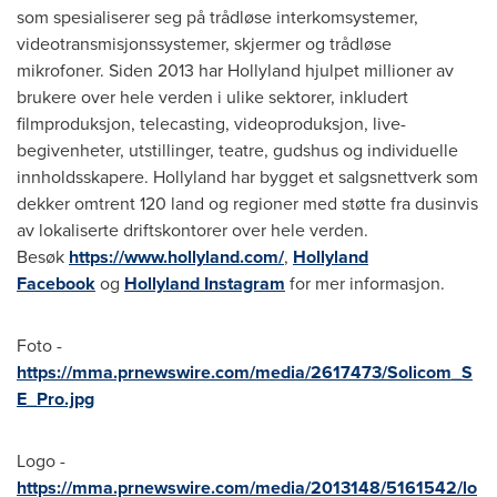
som spesialiserer seg på trådløse interkomsystemer,
videotransmisjonssystemer, skjermer og trådløse
mikrofoner. Siden 2013 har Hollyland hjulpet millioner av
brukere over hele verden i ulike sektorer, inkludert
filmproduksjon, telecasting, videoproduksjon, live-
begivenheter, utstillinger, teatre, gudshus og individuelle
innholdsskapere. Hollyland har bygget et salgsnettverk som
dekker omtrent 120 land og regioner med støtte fra dusinvis
av lokaliserte driftskontorer over hele verden.
Besøk
https://www.hollyland.com/
,
Hollyland
Facebook
og
Hollyland Instagram
for mer informasjon.
Foto -
https://mma.prnewswire.com/media/2617473/Solicom_S
E_Pro.jpg
Logo -
https://mma.prnewswire.com/media/2013148/5161542/lo