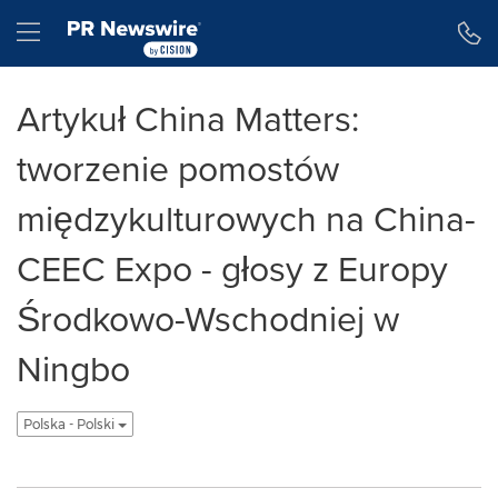
Accessibility Statement
Skip Navigation
Hamburger menu
Artykuł China Matters:
tworzenie pomostów
międzykulturowych na China-
CEEC Expo - głosy z Europy
Środkowo-Wschodniej w
Ningbo
Polska - Polski