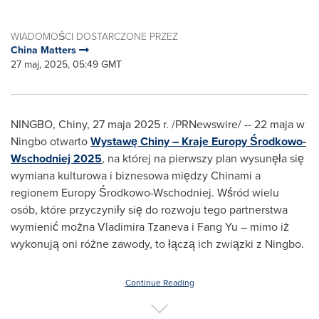
WIADOMOŚCI DOSTARCZONE PRZEZ
China Matters
27 maj, 2025, 05:49 GMT
NINGBO
, Chiny
,
27 maja 2025 r.
/PRNewswire/ -- 22 maja w
Ningbo
otwarto
Wystawę Chiny – Kraje Europy Środkowo-
Wschodniej 2025
, na której na pierwszy plan wysunęła się
wymiana kulturowa i biznesowa między Chinami a
regionem Europy Środkowo-Wschodniej. Wśród wielu
osób, które przyczyniły się do rozwoju tego partnerstwa
wymienić można Vladimira Tzaneva i Fang Yu – mimo iż
wykonują oni różne zawody, to łączą ich związki z
Ningbo
.
Continue Reading