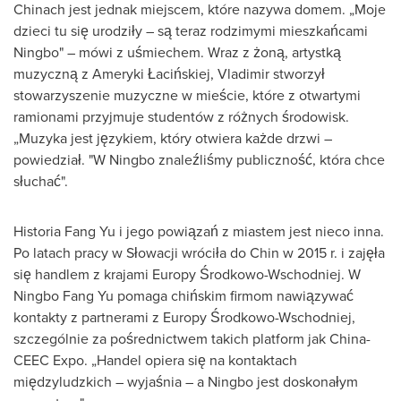
Chinach jest jednak miejscem, które nazywa domem. „Moje
dzieci tu się urodziły – są teraz rodzimymi mieszkańcami
Ningbo
" – mówi z uśmiechem. Wraz z żoną, artystką
muzyczną z Ameryki Łacińskiej, Vladimir stworzył
stowarzyszenie muzyczne w mieście, które z otwartymi
ramionami przyjmuje studentów z różnych środowisk.
„Muzyka jest językiem, który otwiera każde drzwi –
powiedział. "
W Ningbo
znaleźliśmy publiczność, która chce
słuchać".
Historia Fang Yu
i jego powiązań z miastem jest nieco inna.
Po latach pracy w Słowacji wróciła do Chin w 2015 r. i zajęła
się handlem z krajami Europy Środkowo-Wschodniej. W
Ningbo Fang Yu pomaga chińskim firmom nawiązywać
kontakty z partnerami z Europy Środkowo-Wschodniej,
szczególnie za pośrednictwem takich platform jak China-
CEEC Expo. „Handel opiera się na kontaktach
międzyludzkich – wyjaśnia – a
Ningbo
jest doskonałym