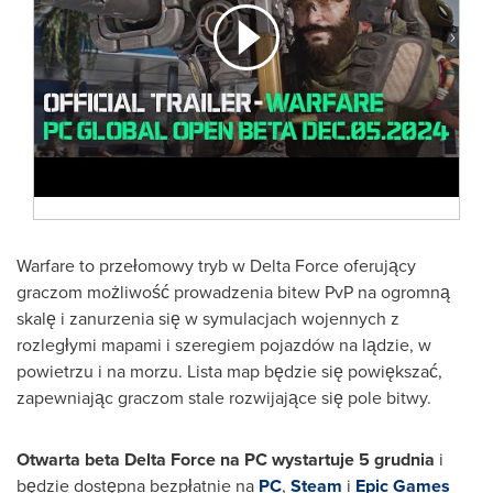
Warfare to przełomowy tryb w
Delta Force
oferujący
graczom możliwość prowadzenia bitew PvP na ogromną
skalę i zanurzenia się w symulacjach wojennych z
rozległymi mapami i szeregiem pojazdów na lądzie, w
powietrzu i na morzu. Lista map będzie się powiększać,
zapewniając graczom stale rozwijające się pole bitwy.
Otwarta beta
Delta Force
na PC wystartuje 5 grudnia
i
będzie dostępna bezpłatnie na
PC
,
Steam
i
Epic Games