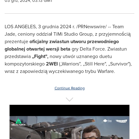
03 gru, 2024, 03:13 GMT
LOS ANGELES
,
3 grudnia 2024 r.
/PRNewswire/ -- Team
Jade, ceniony oddział TiMi Studio Group, z przyjemnością
prezentuje
oficjalny zwiastun utworu przewodniego
globalnej otwartej wersji beta
gry
Delta Force
. Zwiastun
przedstawia
„Fight",
nowy utwór uznanego duetu
kompozytorskiego
2WEI
(„Warriors", „Still Here", „Survivor"),
wraz z zapowiedzią wyczekiwanego trybu Warfare.
Continue Reading