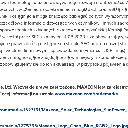
któw i technologii oraz przewidywanego rozwoju i rentowności
ecnych założeniach, oczekiwaniach i poglądach oraz wiążą się
niki i osiągnięcia mogą znacząco odbiegać od tych wyrażony
czegółowe informacje dotyczące tych czynników i innych zagr
h sprawozdaniach składanych okresowo Amerykańskiej Komisji P
tóry został przez SEC uznany dn. 4.08.2020 r. za obowiązujący, 
ych sprawozdań są dostępne na stronie SEC oraz na naszej stron
j kwestiom finansowym i sprawozdaniom (Financials & Fillings) 
iedzi prognozujące znajdujące się w niniejszym komunikacie pr
zobowiązujemy się do ich aktualizacji w przypadku pojawienia s
s, Ltd. Wszystkie prawa zastrzeżone. MAXEON jest zarejes
ięcej informacji na stronie
www.maxeon.com/trademarks
.
.com/media/1323151/Maxeon_Solar_Technologies_SunPower
com/media/1275353/Maxeon_Logo_Open_Blue_RGB2_Logo.jp