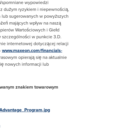
. Wspomniane wypowiedzi
 z dużym ryzykiem i niepewnością,
ch lub sugerowanych w powyższych
ożeń mających wpływ na naszą
apierów Wartościowych i Giełd
w szczególności w punkcie 3.D.
ie internetowej dotyczącej relacji
–
www.maxeon.com/financials-
asowym opierają się na aktualnie
ię nowych informacji lub
trowanym znakiem towarowym
_Advantage_Program.jpg
g