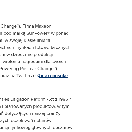
 Change™). Firma Maxeon,
nych pod marką SunPower® w ponad
 w swojej klasie liniami
dachach i rynkach fotowoltaicznych
em w dziedzinie produkcji
i wieloma nagrodami dla swoich
(Powering Positive Change™)
oraz na Twitterze
@maxeonsolar
.
es Litigation Reform Act z 1995 r.,
h i planowanych produktów, w tym
ń dotyczących naszej branży i
szych oczekiwań i planów
spansji rynkowej, głównych obszarów