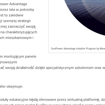
Power Advantage
 przez lata w potrzeby
st to zaledwie
i szerszej strategii
niej zaznaczyć swoją
 na charakteryzujących
ach mieszkaniowym i
SunPower Advantage Installer Program by Max
om montującym panele
ajnowszymi
jać swoją działalność dzięki specjalistycznym szkoleniom oraz w
ler obejmuje:
moduły edukacyjne będą oferowane przez wirtualną platformę, dz