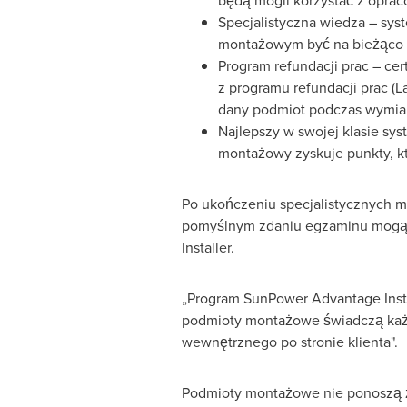
będą mogli korzystać z opra
Specjalistyczna wiedza – sy
montażowym być na bieżąco i
Program refundacji prac – ce
z programu refundacji prac (
dany podmiot podczas wymian
Najlepszy w swojej klasie sy
montażowy zyskuje punkty, kt
Po ukończeniu specjalistycznych m
pomyślnym zdaniu egzaminu mogą 
Installer.
„Program SunPower Advantage Instal
podmioty montażowe świadczą każd
wewnętrznego po stronie klienta".
Podmioty montażowe nie ponoszą ża