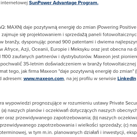
e internetowej
SunPower Advantage Program.
Q: MAXN) daje pozytywną energię do zmian (Powering Positive
, zajmuje się projektowaniem i sprzedażą paneli fotowoltaicz
ji w branży, dysponując ponad 900 patentami i dwiema najlepszymi
w Afryce, Azji, Oceanii, Europie i Meksyku oraz jest obecna na 
d 1100 zaufanych partnerów i dystrybutorów. Maxeon jest pionier
pochwalić 35-letnim doświadczeniem w branży fotowoltaicznej 
temat tego, jak firma Maxeon "daje pozytywną energię do zmian" 
od adresem:
www.maxeon.com
, na jej profilu w serwisie
LinkedIn
a wypowiedzi prognozujące w rozumieniu ustawy Private Securiti
 (a) naszych planów i oczekiwań dotyczących naszych obecnyc
er oraz przewidywanego zapotrzebowania; (b) naszych oczekiwa
przewidywanego zapotrzebowania i wielkości sprzedaży; (c) na
ugoterminowej, w tym m.in. planowanych działań i inwestycji, ek