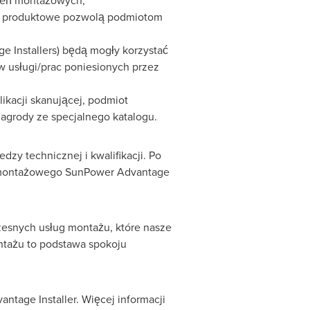
eceń montażowych;
e i produktowe pozwolą podmiotom
 Installers) będą mogły korzystać
w usługi/prac poniesionych przez
ikacji skanującej, podmiot
agrody ze specjalnego katalogu.
y technicznej i kwalifikacji. Po
 montażowego SunPower Advantage
czesnych usług montażu, które nasze
tażu to podstawa spokoju
age Installer. Więcej informacji