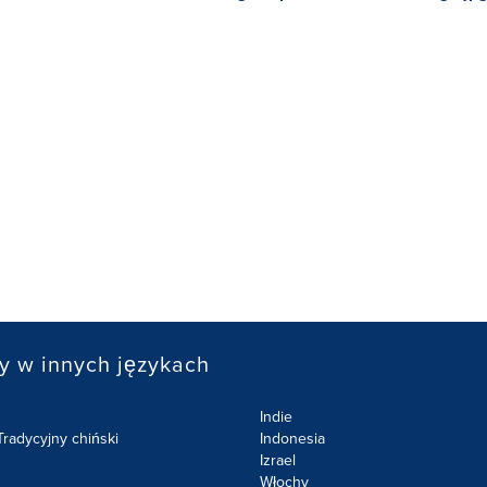
y w innych językach
Indie
radycyjny chiński
Indonesia
Izrael
Włochy