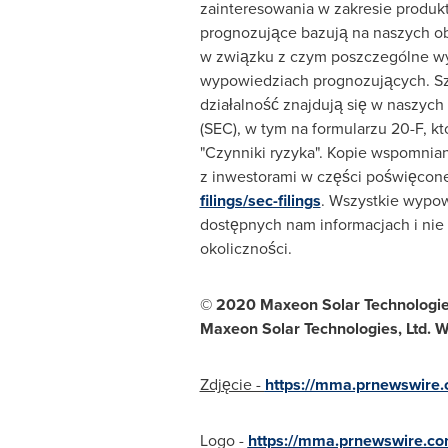
zainteresowania w zakresie produ
prognozujące bazują na naszych ob
w związku z czym poszczególne wy
wypowiedziach prognozujących. Sz
działalność znajdują się w naszyc
(SEC), w tym na formularzu 20-F, k
"Czynniki ryzyka". Kopie wspomnian
z inwestorami w części poświęcone
filings/sec-filings
. Wszystkie wypow
dostępnych nam informacjach i nie 
okoliczności.
© 2020 Maxeon Solar Technologie
Maxeon Solar Technologies, Ltd. W
Zdjęcie -
https://mma.prnewswire
Logo -
https://mma.prnewswire.