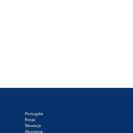
Portugalia
Rosja
Słowacja
Hiszpania