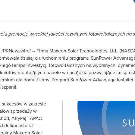
lu promocję wysokiej jakości rozwiązań fotowoltaicznych na s
 /PRNewswire/ -- Firma Maxeon Solar Technologies, Ltd., (NASD
ormowała dzisiaj o uruchomieniu programu SunPower Advantage I
kiego tempa inwestycji fotowoltaicznych na wybranych, dynamic
dmiotów montujących panele w narzędzia pozwalające im spros
remium dla domu i firmy. Program SunPower Advantage Installer
iszpanii.
 sukcesów w zakresie
nałów sprzedaży w
hód, Afryka) i APAC
ch kilkunastu lat" –
neralny Maxeon Solar