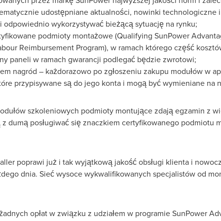
cowanych przez markę SunPower najwyższej jakości norm i zal
stematycznie udostępniane aktualności, nowinki technologiczn
 odpowiednio wykorzystywać bieżącą sytuację na rynku;
rtyfikowane podmioty montażowe (Qualifying SunPower Advantage
Labour Reimbursement Program), w ramach którego część kosztó
y paneli w ramach gwarancji podlegać będzie zwrotowi;
stem nagród – każdorazowo po zgłoszeniu zakupu modułów w apl
óre przypisywane są do jego konta i mogą być wymieniane na n
odułów szkoleniowych podmioty montujące zdają egzamin z wiedz
z dumą posługiwać się znaczkiem certyfikowanego podmiotu
ler poprawi już i tak wyjątkową jakość obsługi klienta i nowo
ego dnia. Sieć wysoce wykwalifikowanych specjalistów od mon
dnych opłat w związku z udziałem w programie SunPower Advant