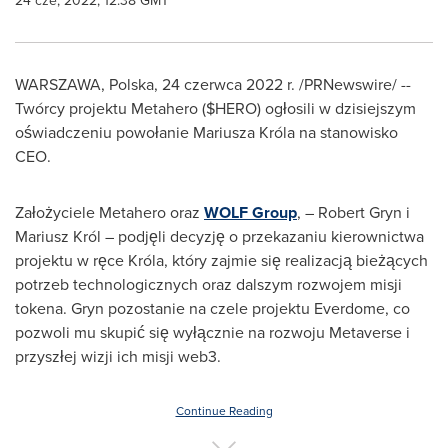
24 cze, 2022, 12:38 GMT
WARSZAWA, Polska
,
24 czerwca 2022 r.
/PRNewswire/ --
Twórcy projektu Metahero ($HERO) ogłosili w dzisiejszym
oświadczeniu powołanie Mariusza Króla na stanowisko
CEO.
Założyciele Metahero oraz
WOLF Group
, –
Robert Gryn
i
Mariusz Król – podjęli decyzję o przekazaniu kierownictwa
projektu w ręce Króla, który zajmie się realizacją bieżących
potrzeb technologicznych oraz dalszym rozwojem misji
tokena. Gryn pozostanie na czele projektu Everdome, co
pozwoli mu skupić się wyłącznie na rozwoju Metaverse i
przyszłej wizji ich misji web3.
Continue Reading