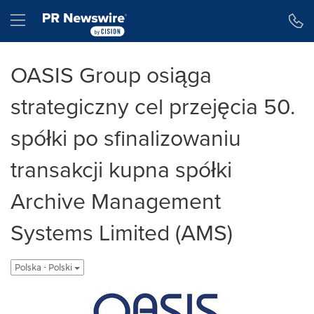
Accessibility Statement
Skip Navigation
Hamburger menu
OASIS Group osiąga
strategiczny cel przejęcia 50.
spółki po sfinalizowaniu
transakcji kupna spółki
Archive Management
Systems Limited (AMS)
Polska - Polski