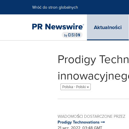
Accessibility Statement
Skip Navigation
Wróć do stron globalnych
Aktualności
Prodigy Techn
innowacyjnego
Polska - Polski
WIADOMOŚCI DOSTARCZONE PRZEZ
Prodigy Technovations
21 wrz, 2022, 03:48 GMT