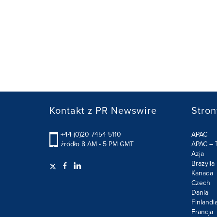
Kontakt z PR Newswire
Stron
+44 (0)20 7454 5110
APAC
źródło 8 AM - 5 PM GMT
APAC – T
Azja
Brazylia
Kanada
Czech
Dania
Finlandi
Francja