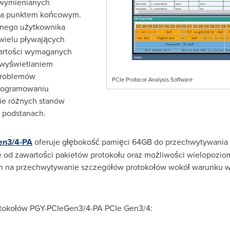
 wymienianych
, a punktem końcowym.
lnego użytkownika
wielu pływających
wartości wymaganych
 wyświetlaniem
problemów
PCIe Protocol Analysis Software
programowaniu
ie różnych stanów
o podstanach.
en3/4-PA
oferuje głębokość pamięci 64GB do przechwytywania r
e od zawartości pakietów protokołu oraz możliwości wielopo
erom na przechwytywanie szczegółów protokołów wokół warunku w
otokołów PGY-PCIeGen3/4-PA PCIe Gen3/4: