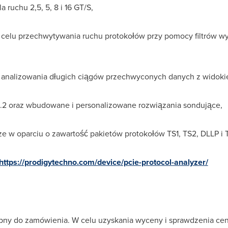
 ruchu 2,5, 5, 8 i 16 GT/S,
w celu przechwytywania ruchu protokołów przy pomocy filtrów 
analizowania długich ciągów przechwyconych danych z widok
U.2 oraz wbudowane i personalizowane rozwiązania sondujące,
e w oparciu o zawartość pakietów protokołów TS1, TS2, DLLP i T
https://prodigytechno.com/device/pcie-protocol-analyzer/
ępny do zamówienia. W celu uzyskania wyceny i sprawdzenia ce