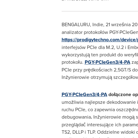
BENGALURU, Indie
,
21 września 20
analizator protokołów PGY-PCIeGen3
https://prodigytechno.com/device/
interfejsów PCIe dla M.2, U.2 i Em
wykorzystują ten produkt do weryf
protokołu.
PGY-PCIeGen3/4-PA
zap
PCIe przy prędkościach 2,5GT/S do 
Inżynierowie otrzymują szczegóło
PGY-PCIeGen3/4-PA
dołączone o
umożliwia najlepsze dekodowanie i
ruchu PCIe, co zapewnia oszczędn
debugowania
.
Inżynierowie mogą s
przeglądać interesujące ich parame
TS2, DLLP i TLP. Oddzielne widoki