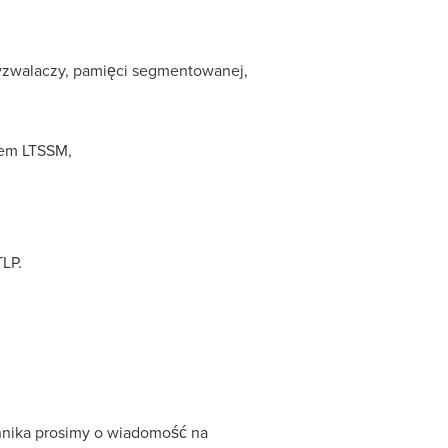
wyzwalaczy, pamięci segmentowanej,
iem LTSSM,
LP.
nnika prosimy o wiadomość na