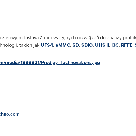
.
 czołowym dostawcą innowacyjnych rozwiązań do analizy protok
ologii, takich jak
UFS4
,
eMMC
,
SD
,
SDIO
,
UHS II
,
I3C
,
RFFE
,
om/media/1898831/Prodigy_Technovations.jpg
chno.com