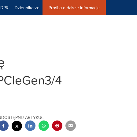
GDPR
Dziennikarze
Prośba o dalsze informacje
ę
 PCIeGen3/4
UDOSTĘPNIJ ARTYKUŁ