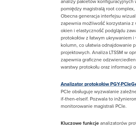
analizy pakietów konfiguracyjnych
pomiędzy magistralą root complex
Obecna generacja interfejsu wizua
zapewnia możliwość korzystania z 
okien i elastyczność podglądu za
protokołów z łatwym ukrywaniem i
kolumn, co ułatwia odnajdowanie 
projektowych. Analiza LTSSM w o
zapewnia graficzne odzwierciedlen
warstwy protokołu oraz informacji 
Analizator protokołów PGY-PCIeG
PCIe obsługuje wyzwalanie zależn
if-then-elseif. Pozwala to inżyni
monitorowanie magistrali PCIe.
Kluczowe funkcje
analizatorów pr