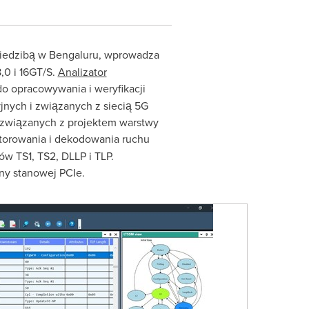
 siedzibą w Bengaluru, wprowadza
,0 i 16GT/S.
Analizator
o opracowywania i weryfikacji
jnych i związanych z siecią 5G
 związanych z projektem warstwy
torowania i dekodowania ruchu
w TS1, TS2, DLLP i TLP.
ny stanowej PCIe.