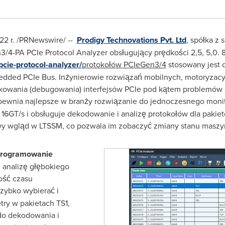
22 r.
/PRNewswire/ --
Prodigy Technovations Pvt. Ltd
, spółka z
/4-PA PCIe Protocol Analyzer obsługujący prędkości 2,5, 5,0. 8
pcie-protocol-analyzer/
protokołów PCIeGen3/4
stosowany jest d
bedded PCIe Bus. Inżynierowie rozwiązań mobilnych, motoryzacy
ikowania (debugowania) interfejsów PCIe pod kątem problemów
ewnia najlepsze w branży rozwiązanie do jednoczesnego moni
16GT/s i obsługuje dekodowanie i analizę protokołów dla pakietó
wy wgląd w LTSSM, co pozwala im zobaczyć zmiany stanu maszy
programowanie
 analizę głębokiego
ość czasu
zybko wybierać i
try w pakietach TS1,
 do dekodowania i