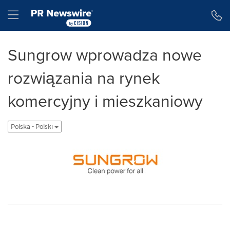
Accessibility Statement
Skip Navigation
Hamburger menu
Sungrow wprowadza nowe
rozwiązania na rynek
komercyjny i mieszkaniowy
Polska - Polski