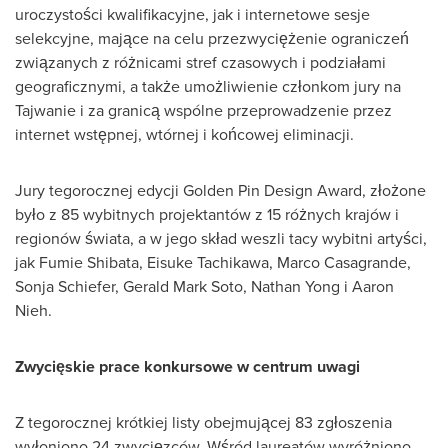
uroczystości kwalifikacyjne, jak i internetowe sesje
selekcyjne, mające na celu przezwyciężenie ograniczeń
związanych z różnicami stref czasowych i podziałami
geograficznymi, a także umożliwienie członkom jury na
Tajwanie i za granicą wspólne przeprowadzenie przez
internet wstępnej, wtórnej i końcowej eliminacji.
Jury tegorocznej edycji Golden Pin Design Award, złożone
było z 85 wybitnych projektantów z 15 różnych krajów i
regionów świata, a w jego skład weszli tacy wybitni artyści,
jak
Fumie Shibata
,
Eisuke Tachikawa
,
Marco Casagrande
,
Sonja Schiefer
,
Gerald Mark Soto
,
Nathan Yong
i
Aaron
Nieh
.
Zwycięskie prace konkursowe w centrum uwagi
Z tegorocznej krótkiej listy obejmującej 83 zgłoszenia
wyłoniono 24 zwycięzców. Wśród laureatów wyróżniono