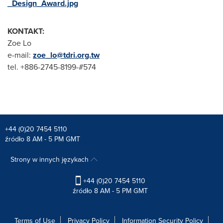
_Design_Award.jpg
KONTAKT:
Zoe Lo
e-mail:
zoe_lo@tdri.org.tw
tel. +886-2745-8199-#574
+44 (0)20 7454 5110
źródło 8 AM - 5 PM GMT
Strony w innych językach
+44 (0)20 7454 5110
źródło 8 AM - 5 PM GMT
Terms of Use
Privacy Policy
Information Security Policy