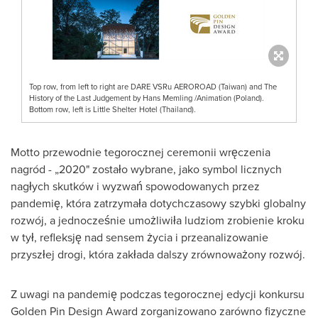
Top row, from left to right are DARE VSRu AEROROAD (Taiwan) and The
History of the Last Judgement by Hans Memling /Animation (Poland).
Bottom row, left is Little Shelter Hotel (Thailand).
Motto przewodnie tegorocznej ceremonii wręczenia
nagród - „2020" zostało wybrane, jako symbol licznych
nagłych skutków i wyzwań spowodowanych przez
pandemię, która zatrzymała dotychczasowy szybki globalny
rozwój, a jednocześnie umożliwiła ludziom zrobienie kroku
w tył, refleksję nad sensem życia i przeanalizowanie
przyszłej drogi, która zakłada dalszy zrównoważony rozwój.
Z uwagi na pandemię podczas tegorocznej edycji konkursu
Golden Pin Design Award zorganizowano zarówno fizyczne