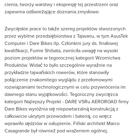
cienia, tworzy warstwy i ekspresję tej przestrzeni oraz
zapewnia odświeżające doznania zmysłowe.
Zwycięskie prace to także szereg projektów stworzonych
przez wybitne przedsiębiorstwa z Tajwanu, w tym AsusTek
Computer i Dare Bikes itp. Członkini jury ds. finałowej
kwalifikacji,
Fumie Shibata
, zwróciła uwagę na wysoki
poziom projektów w tegorocznej kategorii Wzornictwa
Produktów. Widać to było szczególnie wyraźnie na
przykładzie tajwańskich rowerów, które stanowiły
połączenie znakomitego wyglądu z przełomowymi
rozwiązaniami technologicznymi w celu przywrócenia im
dawnego stanu wyjątkowości. Tegoroczny zwycięzca
kategorii Najlepszy Projekt - DARE VSRu AEROROAD firmy
Dare Bikes wyróżnia się niepowtarzalną konstrukcją z
całkowicie ukrytym przewodem i baterią, co wręcz
wprawiło sędziów w osłupienie. Fiński architekt
Marco
Casagrande
był również pod wrażeniem ogólnej,