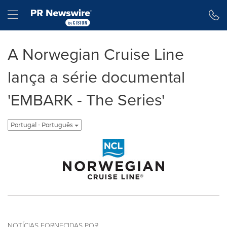
Declaração de Acessibilidade
Saltar a Navegação
Hamburger menu
A Norwegian Cruise Line
lança a série documental
'EMBARK - The Series'
Portugal - Português
NOTÍCIAS FORNECIDAS POR