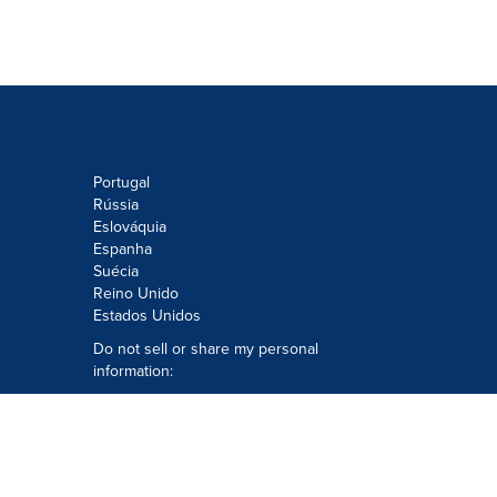
Portugal
Rússia
Eslováquia
Espanha
Suécia
Reino Unido
Estados Unidos
Do not sell or share my personal
information:
Submit via
Privacy@cision.com
Call Privacy toll-free: 877-297-8921
Copyright © 2026
Cision
US Inc.