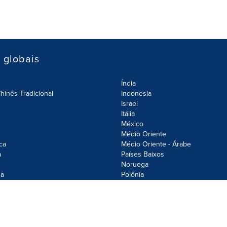
s globais
Índia
hinês Tradicional
Indonesia
Israel
Itália
México
Médio Oriente
ca
Médio Oriente - Árabe
a
Países Baixos
Noruega
a
Polônia
olicy
Site Map
Cookie Settings