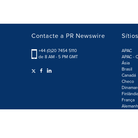
Contacte a PR Newswire
Sítio
+44 (0)20 7454 5110
APAC
de 8 AM - 5 PM GMT
APAC - C
Ásia
Brasil
Canadá
Checo
Dinamar
Finlândi
França
Alemanh
Terms of Use
Privacy Policy
Information Security P