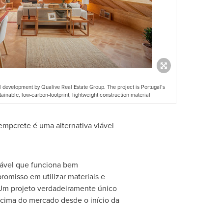
al development by Qualive Real Estate Group. The project is Portugal’s
tainable, low-carbon-footprint, lightweight construction material
mpcrete é uma alternativa viável
tável que funciona bem
omisso em utilizar materiais e
 Um projeto verdadeiramente único
acima do mercado desde o início da