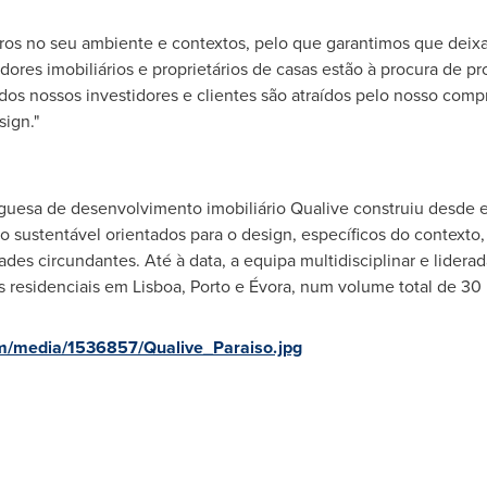
uros no seu ambiente e contextos, pelo que garantimos que dei
ores imobiliários e proprietários de casas estão à procura de p
dos nossos investidores e clientes são atraídos pelo nosso comp
sign."
uesa de desenvolvimento imobiliário Qualive construiu desde 
 sustentável orientados para o design, específicos do contexto, 
ades circundantes. Até à data, a equipa multidisciplinar e lider
s residenciais em
Lisboa
,
Porto
e Évora, num volume total de 30 
m/media/1536857/Qualive_Paraiso.jpg