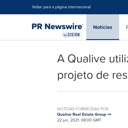
Declaração de Acessibilidade
Saltar a Navegação
Voltar para a página internacional
Notícias
A Qualive uti
projeto de res
NOTÍCIAS FORNECIDAS POR
Qualive Real Estate Group
22 jun, 2021, 08:00 GMT