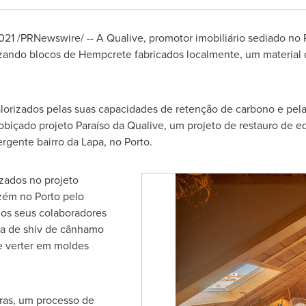
021 /PRNewswire/ -- A Qualive, promotor imobiliário sediado no
izando blocos de Hempcrete fabricados localmente, um material d
orizados pelas suas capacidades de retenção de carbono e pela
içado projeto Paraíso da Qualive, um projeto de restauro de edi
rgente bairro da Lapa, no
Porto
.
zados no projeto
azém no
Porto
pelo
los seus colaboradores
ra de shiv de cânhamo
e verter em moldes
ras, um processo de