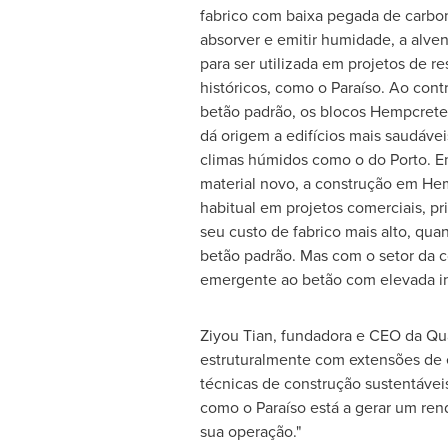
fabrico com baixa pegada de carbo
absorver e emitir humidade, a alve
para ser utilizada em projetos de re
históricos, como o Paraíso. Ao cont
betão padrão, os blocos Hempcrete 
dá origem a edifícios mais saudáve
climas húmidos como o do
Porto
. 
material novo, a construção em He
habitual em projetos comerciais, p
seu custo de fabrico mais alto, qu
betão padrão. Mas com o setor da c
emergente ao betão com elevada in
Ziyou Tian, fundadora e CEO da Qua
estruturalmente com extensões de e
técnicas de construção sustentávei
como o Paraíso está a gerar um ren
sua operação."