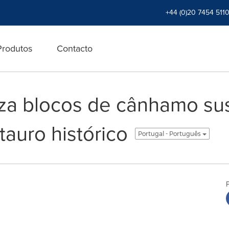
+44 (0)20 7454 511
Produtos
Contacto
liza blocos de cânhamo su
tauro histórico
Portugal - Português