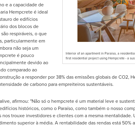
no e a capacidade de
naria Hempcrete é ideal
stauro de edifícios
rário dos blocos de
são respiráveis, o que
is, particularmente em
Embora não seja um
Interior of an apartment in Paraiso, a residenti
mpcrete é pouco
first residential project using Hempcrete - a sus
rincipalmente devido ao
ando comparado ao
onstrução a responder por 38% das emissões globais de CO2, He
tensidade de carbono para empreiteiros sustentáveis.
live, afirmou: "Não só o hempcrete é um material leve e susten
difícios históricos, como o Paraíso, como também o nosso compr
s nos trouxe investidores e clientes com a mesma mentalidade.
dimento superior à média. A rentabilidade das rendas está 50% 