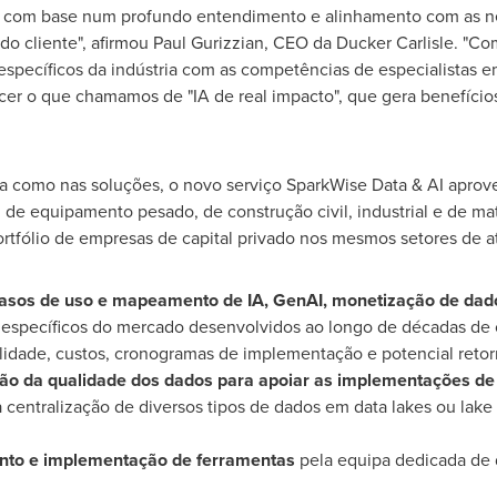
do com base num profundo entendimento e alinhamento com as ne
do cliente", afirmou
Paul Gurizzian
, CEO da Ducker Carlisle. "Co
 específicos da indústria com as competências de especialistas 
er o que chamamos de "IA de real impacto", que gera benefícios 
ia como nas soluções, o novo serviço SparkWise Data & AI apro
 de equipamento pesado, de construção civil, industrial e de ma
ortfólio de empresas de capital privado nos mesmos setores de a
casos de uso e mapeamento de IA, GenAI, monetização de dado
specíficos do mercado desenvolvidos ao longo de décadas de 
bilidade, custos, cronogramas de implementação e potencial reto
tão da qualidade dos dados para apoiar as implementações de 
 centralização de diversos tipos de dados em data lakes ou lake
ento e implementação de ferramentas
pela equipa dedicada de 