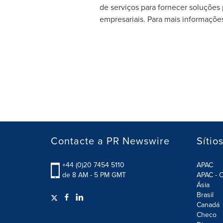
de serviços para fornecer soluções 
empresariais. Para mais informações
Contacte a PR Newswire
Sítio
+44 (0)20 7454 5110
APAC
de 8 AM - 5 PM GMT
APAC - C
Ásia
Brasil
Canadá
Checo