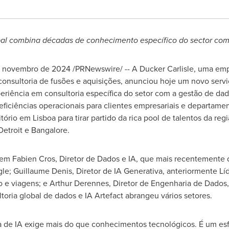
al combina décadas de conhecimento específico do sector com 
 novembro de 2024
/PRNewswire/ -- A Ducker Carlisle, uma emp
 consultoria de fusões e aquisições, anunciou hoje um novo serv
eriência em consultoria específica do setor com a gestão de da
 eficiências operacionais para clientes empresariais e departa
itório em
Lisboa
para tirar partido da rica pool de talentos da re
Detroit
e Bangalore.
em Fabien Cros, Diretor de Dados e IA, que mais recentemente
gle;
Guillaume Denis
, Diretor de IA Generativa, anteriormente L
o e viagens; e Arthur Derennes, Diretor de Engenharia de Dados,
oria global de dados e IA Artefact abrangeu vários setores.
e IA exige mais do que conhecimentos tecnológicos. É um esfo