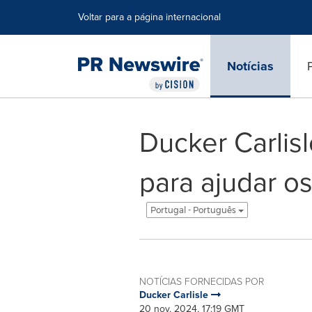
Declaração de Acessibilidade
Saltar a Navegação
Voltar para a página internacional
Notícias
Ducker Carlis
para ajudar os
Portugal - Português
NOTÍCIAS FORNECIDAS POR
Ducker Carlisle
20 nov, 2024, 17:19 GMT