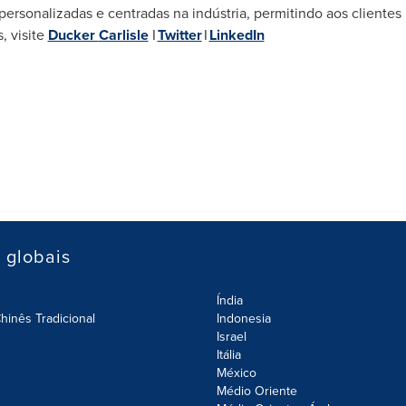
personalizadas e centradas na indústria, permitindo aos clientes
, visite
Ducker
Carlisle
I
Twitter
I
LinkedIn
s globais
Índia
hinês Tradicional
Indonesia
Israel
Itália
México
Médio Oriente