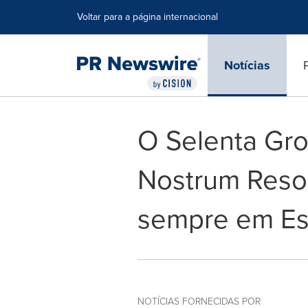
Declaração de Acessibilidade
Saltar a Navegação
Voltar para a página internacional
Notícias
O Selenta Gro
Nostrum Resor
sempre em E
NOTÍCIAS FORNECIDAS POR