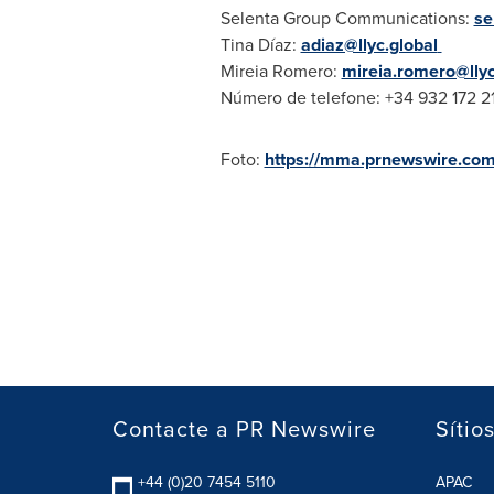
Selenta Group Communications:
se
Tina Díaz:
adiaz@llyc.global
Mireia Romero
:
mireia.romero@llyc
Número de telefone: +34 932 172 2
Foto:
https://mma.prnewswire.co
Contacte a PR Newswire
Sítio
+44 (0)20 7454 5110
APAC