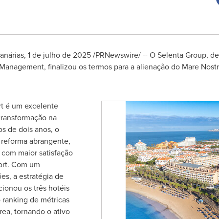
anárias
,
1 de julho de 2025
/PRNewswire/ --
O
Selenta Group
, d
t Management
, finalizou os termos para a alienação do
Mare Nost
t é um excelente
transformação na
s de dois anos, o
 reforma abrangente,
 com maior satisfação
ort. Com um
es, a estratégia de
ionou os três hotéis
 ranking de métricas
rea, tornando o ativo