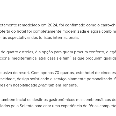
letamente remodelado em 2024, foi confirmado como o carro-ch
 oferta do hotel foi completamente modernizada e agora combi
r às expectativas dos turistas internacionais.
 de quatro estrelas, é a opção para quem procura conforto, eleg
icional mediterrânica, atrai casais e famílias que procuram qualid
xclusiva do resort. Com apenas 70 quartos, este hotel de cinco e
vacidade, design sofisticado e serviço altamente personalizado.
eres em hospitalidade
premium
em Tenerife.
 também inclui os destinos gastronômicos mais emblemáticos do 
os pela Selenta para criar uma experiência de férias completa e