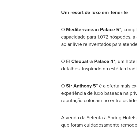
Um resort de luxo em Tenerife
O
Mediterranean Palace 5*
, comp
capacidade para 1.072 hóspedes, a
ao ar livre reinventados para atende
O El
Cleopatra Palace 4*
, um hotel
detalhes. Inspirado na estética trad
O
Sir Anthony 5*
é a oferta mais e
experiência de luxo baseada na pri
reputação colocam-no entre os líd
A venda da Selenta à Spring Hotels
que foram cuidadosamente remodelad