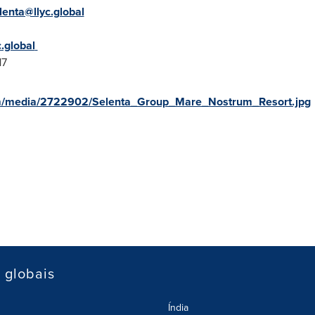
lenta@llyc.global
.global
17
m/media/2722902/Selenta_Group_Mare_Nostrum_Resort.jpg
s globais
Índia