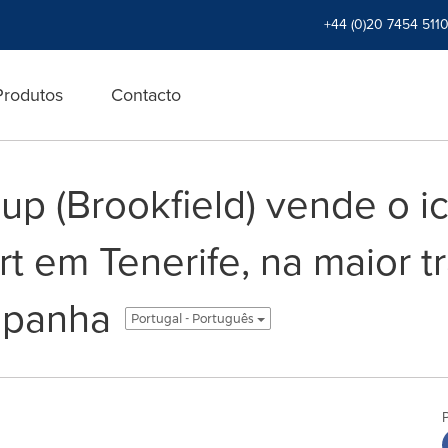
+44 (0)20 7454 511
Produtos
Contacto
up (Brookfield) vende o i
t em Tenerife, na maior t
spanha
Portugal - Português