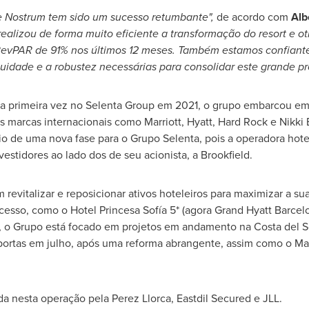
re Nostrum tem sido um sucesso retumbante",
de acordo com
Alb
realizou de forma muito eficiente a transformação do resort e 
RevPAR de 91% nos últimos 12 meses. Também estamos confiante
uidade e a robustez necessárias para consolidar este grande pro
ela primeira vez no Selenta Group em 2021, o grupo embarcou e
s marcas internacionais como Marriott, Hyatt, Hard Rock e
Nikki
io de uma nova fase para o Grupo Selenta, pois a operadora hotel
vestidores ao lado dos de seu acionista, a Brookfield.
revitalizar e reposicionar ativos hoteleiros para maximizar a su
cesso, como o Hotel Princesa Sofía 5* (agora Grand Hyatt Barcelo
, o Grupo está focado em projetos em andamento na Costa del S
 portas em julho, após uma reforma abrangente, assim como o
Mar
da nesta operação pela
Perez Llorca
, Eastdil Secured e JLL.