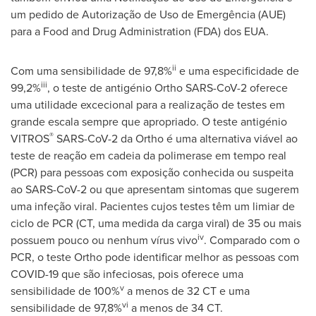
um pedido de Autorização de Uso de Emergência (AUE)
para a Food and Drug Administration (FDA) dos EUA.
ii
Com uma sensibilidade de 97,8%
e uma especificidade de
iii
99,2%
, o teste de antigénio Ortho SARS-CoV-2 oferece
uma utilidade excecional para a realização de testes em
grande escala sempre que apropriado. O teste antigénio
®
VITROS
SARS-CoV-2 da Ortho é uma alternativa viável ao
teste de reação em cadeia da polimerase em tempo real
(PCR) para pessoas com exposição conhecida ou suspeita
ao SARS-CoV-2 ou que apresentam sintomas que sugerem
uma infeção viral. Pacientes cujos testes têm um limiar de
ciclo de PCR (CT, uma medida da carga viral) de 35 ou mais
iv
possuem pouco ou nenhum vírus vivo
. Comparado com o
PCR, o teste Ortho pode identificar melhor as pessoas com
COVID-19 que são infeciosas, pois oferece uma
v
sensibilidade de 100%
a menos de 32 CT e uma
vi
sensibilidade de 97,8%
a menos de 34 CT.