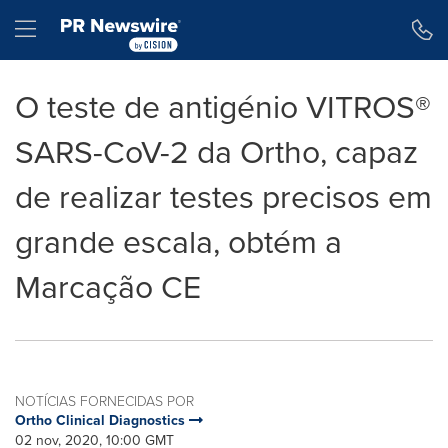
Declaração de Acessibilidade
Saltar a Navegação
Hamburger menu
O teste de antigénio VITROS®
SARS-CoV-2 da Ortho, capaz
de realizar testes precisos em
grande escala, obtém a
Marcação CE
NOTÍCIAS FORNECIDAS POR
Ortho Clinical Diagnostics
02 nov, 2020, 10:00 GMT