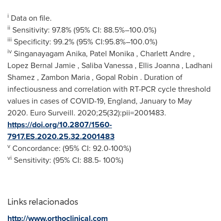
i
Data on file.
ii
Sensitivity: 97.8% (95% CI: 88.5%–100.0%)
iii
Specificity: 99.2% (95% CI:95.8%–100.0%)
iv
Singanayagam Anika,
Patel Monika
,
Charlett Andre
,
Lopez Bernal Jamie
, Saliba Vanessa ,
Ellis Joanna
, Ladhani
Shamez , Zambon Maria ,
Gopal Robin
. Duration of
infectiousness and correlation with RT-PCR cycle threshold
values in cases of COVID-19,
England
, January to
May
2020
. Euro Surveill. 2020;25(32):pii=2001483.
https://doi.org/10.2807/1560-
7917.ES.2020.25.32.2001483
v
Concordance: (95% CI: 92.0-100%)
vi
Sensitivity: (95% CI: 88.5- 100%)
Links relacionados
http://www.orthoclinical.com