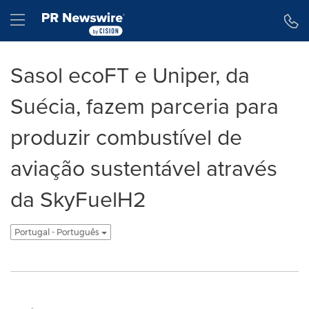
Declaração de Acessibilidade
Saltar a Navegação
Hamburger menu
Sasol ecoFT e Uniper, da
Suécia, fazem parceria para
produzir combustível de
aviação sustentável através
da SkyFuelH2
Portugal - Português