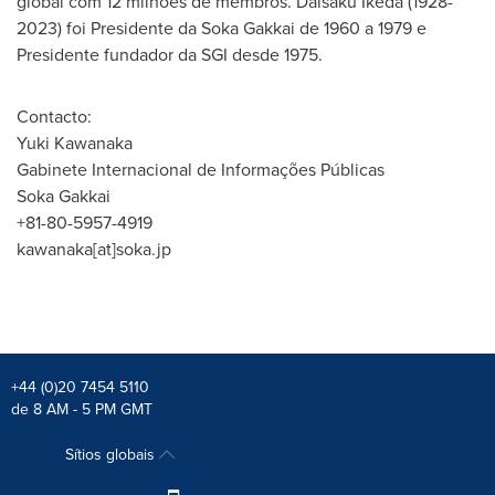
global com 12 milhões de membros.
Daisaku Ikeda
(1928-
2023) foi Presidente da Soka Gakkai de 1960 a 1979 e
Presidente fundador da SGI desde 1975.
Contacto:
Yuki Kawanaka
Gabinete Internacional de Informações Públicas
Soka Gakkai
+81-80-5957-4919
kawanaka[at]soka.jp
+44 (0)20 7454 5110
de 8 AM - 5 PM GMT
Sítios globais