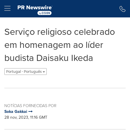
Declaração de Acessibilidade
Saltar a Navegação
Hamburger menu
Serviço religioso celebrado
em homenagem ao líder
budista Daisaku Ikeda
Portugal - Português
NOTÍCIAS FORNECIDAS POR
Soka Gakkai
28 nov, 2023, 11:16 GMT