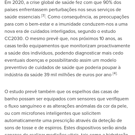
Em 2020, a crise global de saúde fez com que 90% dos
países enfrentassem perturbações nos seus serviços de
[3]
saúde essenciais
. Como consequência, as preocupações
para com o bem-estar e a imunidade conduzem-nos a uma
nova era de cuidados interligados, segundo o estudo
CC2030. O mesmo prevê que, nos próximos 10 anos, as
casas terão equipamentos que monitorizam proactivamente
a saúde dos indivíduos, podendo diagnosticar mais cedo
eventuais doenças e possibilitando assim um modelo
preventivo de cuidados de saúde que poderia poupar à
[4].
indústria da saúde 39 mil milhões de euros por ano
O estudo prevê também que os espelhos das casas de
banho possam ser equipados com sensores que verifiquem
o fluxo sanguíneo e as alterações anómalas da cor da pele,
ou com microfones inteligentes que solicitem
automaticamente uma prescrição através da deteção de
sons de tosse e de espirros. Estes dispositivos serão ainda
capazes de realizar medições vitais, tais como a hidratação,