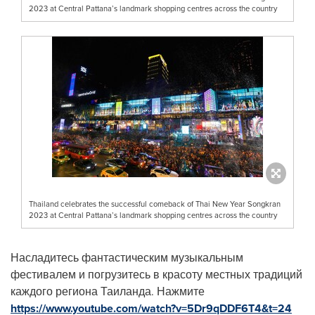
2023 at Central Pattana’s landmark shopping centres across the country
Thailand celebrates the successful comeback of Thai New Year Songkran
2023 at Central Pattana’s landmark shopping centres across the country
Насладитесь фантастическим музыкальным
фестивалем и погрузитесь в красоту местных традиций
каждого региона Таиланда. Нажмите
https://www.youtube.com/watch?v=5Dr9qDDF6T4&t=24