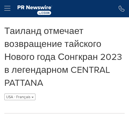
Accessibility Statement
Skip Navigation
Hamburger menu
Таиланд отмечает
возвращение тайского
Нового года Сонгкран 2023
в легендарном CENTRAL
PATTANA
USA - Français