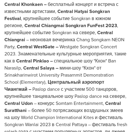
Central Khonkaen
–
бесплатный концерт и встреча с
известными артистами,
Central Hatyai Songkran
Festival
, крупнейшее событие Songkran в южном
регионе,
Central Chiangmai Songkran FunFest
2023
,
крупнейшее событие Songkran на севере,
Central
Chiangrai
– неоновая вечеринка Chang Songkarn NEON
Party,
Central WestGate –
Westgate Songkran Concert
2023. Знаменательные культурные мероприятия, такие
как в
Central Pinklao –
специальное шоу "Кхон" Ban
Narasilp,
Central Salaya –
мини-шоу "Кхон" от
Srinakharinwirot University Prasarnmit Demonstration
School (Elementary),
Центральный аэропорт
Чиангмай –
Paslop dance с участием 500 танцоров,
крупнейшее танцевальное шоу Paslop dance на севере,
Central Udon
– конкурс Somtam Entertainment,
Central
Suratthani
– более 50 потрясающих воздушных змеев
на шоу World Champion International Kites и фестиваль
Songkran Wanlai 2023 в Central Pattaya – фестиваль fresh
splash года с участием популярных артистов, ди-джеев