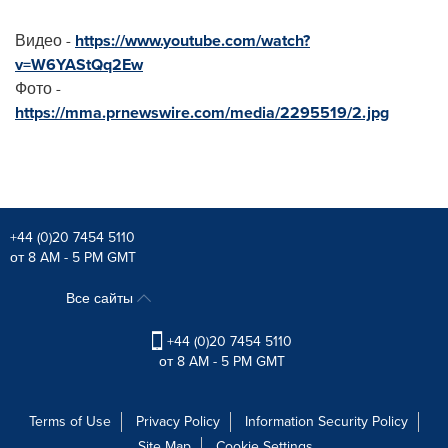
Видео -
https://www.youtube.com/watch?
v=W6YAStQq2Ew
Фото -
https://mma.prnewswire.com/media/2295519/2.jpg
+44 (0)20 7454 5110
от 8 AM - 5 PM GMT
Все сайты
+44 (0)20 7454 5110
от 8 AM - 5 PM GMT
Terms of Use
Privacy Policy
Information Security Policy
Site Map
Cookie Settings