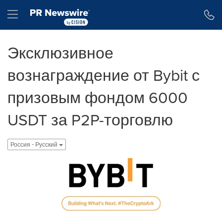
Accessibility Statement
Skip Navigation
Hamburger menu
Эксклюзивное
вознаграждение от Bybit с
призовым фондом 6000
USDT за P2P-торговлю
Россия - Pусский