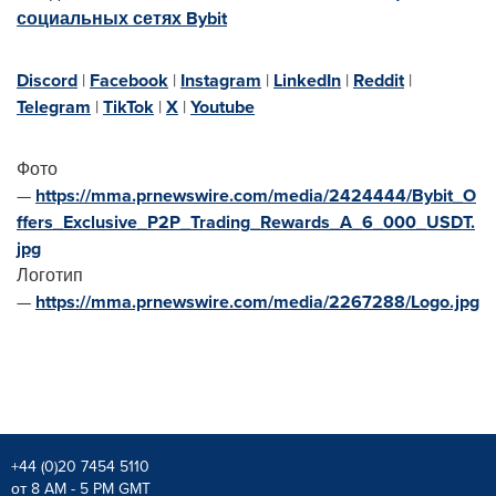
социальных сетях Bybit
Discord
|
Facebook
|
Instagram
|
LinkedIn
|
Reddit
|
Telegram
|
TikTok
|
X
|
Youtube
Фото
—
https://mma.prnewswire.com/media/2424444/Bybit_O
ffers_Exclusive_P2P_Trading_Rewards_A_6_000_USDT.
jpg
Логотип
—
https://mma.prnewswire.com/media/2267288/Logo.jpg
+44 (0)20 7454 5110
от 8 AM - 5 PM GMT